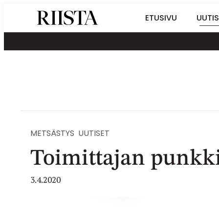
Siirry
Riistalehti.fi
ETUSIVU
UUTIS
suoraan
Metsästyksen
sisältöön
erikoislehti
METSÄSTYS
UUTISET
Toimittajan punkk
3.4.2020