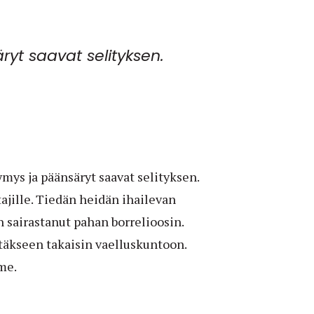
yt saavat selityksen.
mys ja päänsäryt saavat selityksen.
ajille. Tiedän heidän ihailevan
on sairastanut pahan borrelioosin.
täkseen takaisin vaelluskuntoon.
me.