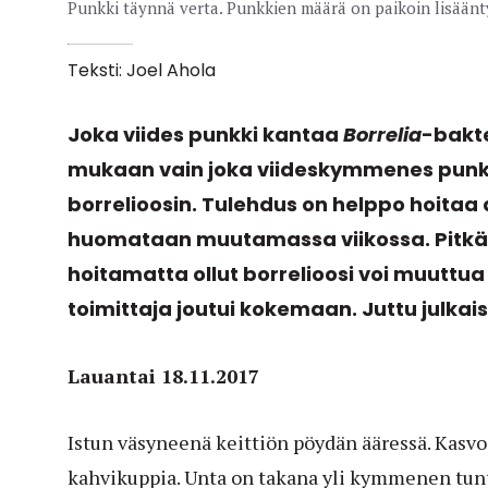
Punkki täynnä verta. Punkkien määrä on paikoin lisäänt
Teksti: Joel Ahola
Joka viides punkki kantaa
Borrelia
-bakte
mukaan vain joka viideskymmenes punk
borrelioosin. Tulehdus on helppo hoitaa a
huomataan muutamassa viikossa. Pitkä
hoitamatta ollut borrelioosi voi muuttua 
toimittaja joutui kokemaan. Juttu julkais
Lauantai 18.11.2017
Istun väsyneenä keittiön pöydän ääressä. Kasvoi
kahvikuppia. Unta on takana yli kymmenen tunti