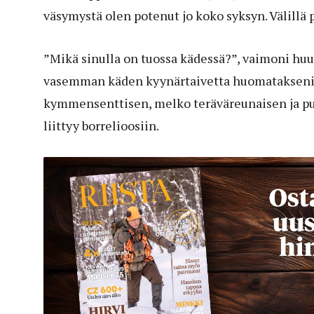
väsymystä olen potenut jo koko syksyn. Välillä p
”Mikä sinulla on tuossa kädessä?”, vaimoni hu
vasemman käden kyynärtaivetta huomatakseni s
kymmensenttisen, melko teräväreunaisen ja p
liittyy borrelioosiin.