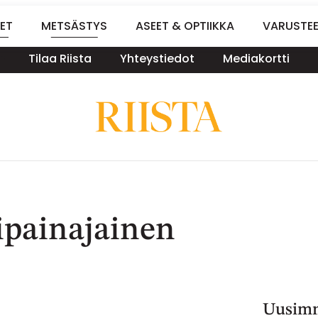
ET
METSÄSTYS
ASEET & OPTIIKKA
VARUSTE
Tilaa Riista
Yhteystiedot
Mediakortti
ipainajainen
Uusimm