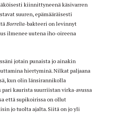
näköisesti kiinnittyneenä käsivarren
ostavat suuren, epämääräisesti
ttä
Borrelia
-bakteeri on levinnyt
dus ilmenee uutena iho-oireena
säni jotain punaista jo ainakin
euttamina hiertyminä. Nilkat paljaana
ä, kun olin länsirannikolla
pari kaurista suurriistan virka-avussa
sa että supikoirissa on ollut
 jo tuolta ajalta. Siitä on jo yli