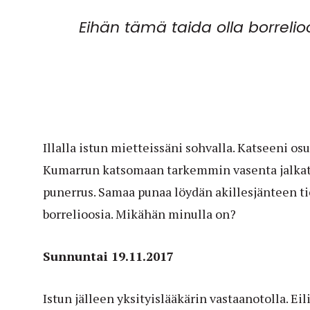
Eihän tämä taida olla borrelio
Illalla istun mietteissäni sohvalla. Katseeni osu
Kumarrun katsomaan tarkemmin vasenta jalkate
punerrus. Samaa punaa löydän akillesjänteen ti
borrelioosia. Mikähän minulla on?
Sunnuntai 19.11.2017
Istun jälleen yksityislääkärin vastaanotolla. E