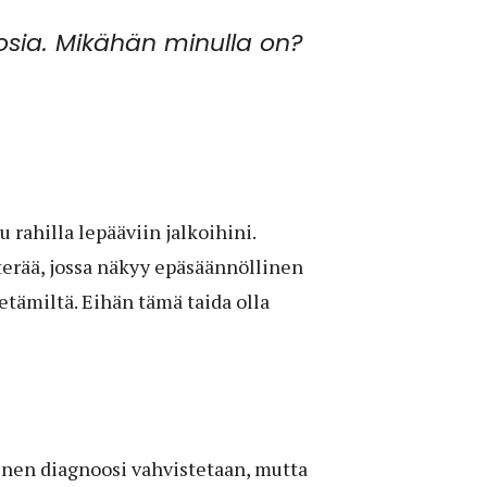
osia. Mikähän minulla on?
u rahilla lepääviin jalkoihini.
rää, jossa näkyy epäsäännöllinen
etämiltä. Eihän tämä taida olla
ilinen diagnoosi vahvistetaan, mutta