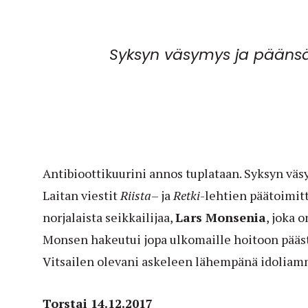
Syksyn väsymys ja päänsär
Antibioottikuurini annos tuplataan. Syksyn väsy
Laitan viestit
Riista
– ja
Retki
-lehtien päätoimitt
norjalaista seikkailijaa,
Lars Monsenia
, joka 
Monsen hakeutui jopa ulkomaille hoitoon pääs
Vitsailen olevani askeleen lähempänä idoliam
Torstai 14.12.2017