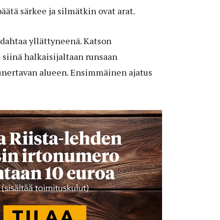
äätä särkee ja silmätkin ovat arat.
udahtaa yllättyneenä. Katson
iinä halkaisijaltaan runsaan
unertavan alueen. Ensimmäinen ajatus