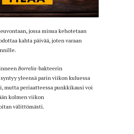
neuvontaan, jossa minua kehotetaan
dottaa kahta päivää, joten varaan
nnille.
vinneen
Borrelia
-bakteerin
syntyy yleensä parin viikon kuluessa
, mutta periaatteessa punkkikausi voi
tään kolmen viikon
oitan välittömästi.