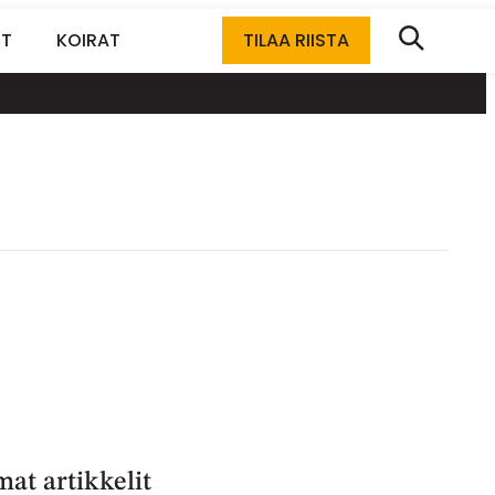
ET
KOIRAT
TILAA RIISTA
at artikkelit