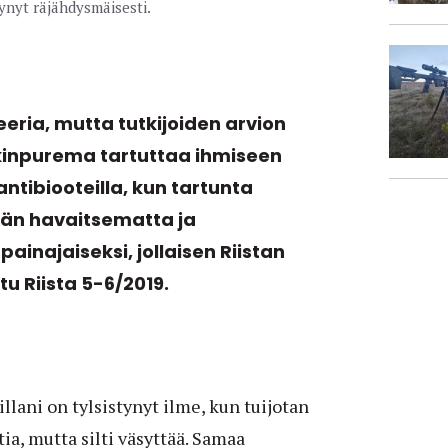
ynyt räjähdysmäisesti.
eria, mutta tutkijoiden arvion
inpurema tartuttaa ihmiseen
ntibiooteilla, kun tartunta
än havaitsematta ja
painajaiseksi, jollaisen Riistan
tu Riista 5-6/2019.
llani on tylsistynyt ilme, kun tuijotan
a, mutta silti väsyttää. Samaa