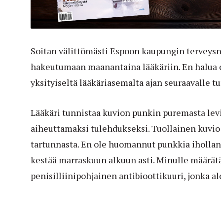
Soitan välittömästi Espoon kaupungin terveys
hakeutumaan maanantaina lääkäriin. En halua o
yksityiseltä lääkäriasemalta ajan seuraavalle tu
Lääkäri tunnistaa kuvion punkin puremasta le
aiheuttamaksi tulehdukseksi. Tuollainen kuvio 
tartunnasta. En ole huomannut punkkia ihollani
kestää marraskuun alkuun asti. Minulle määrä
penisilliinipohjainen antibioottikuuri, jonka al