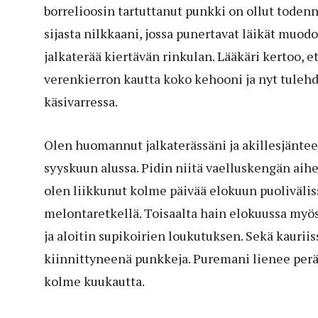
borrelioosin tartuttanut punkki on ollut toden
sijasta nilkkaani, jossa punertavat läikät muod
jalkaterää kiertävän rinkulan. Lääkäri kertoo, e
verenkierron kautta koko kehooni ja nyt tuleh
käsivarressa.
Olen huomannut jalkaterässäni ja akillesjäntees
syyskuun alussa. Pidin niitä vaelluskengän aih
olen liikkunut kolme päivää elokuun puoliväliss
melontaretkellä. Toisaalta hain elokuussa myös 
ja aloitin supikoirien loukutuksen. Sekä kauriis
kiinnittyneenä punkkeja. Puremani lienee peräisin
kolme kuukautta.