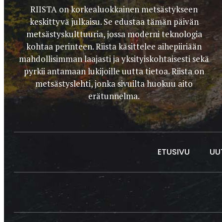
RIISTA on korkealuokkainen metsästykseen
keskittyvä julkaisu. Se edustaa tämän päivän
metsästyskulttuuria, jossa moderni teknologia
kohtaa perinteen. Riista käsittelee aihepiiriään
mahdollisimman laajasti ja yksityiskohtaisesti sekä
pyrkii antamaan lukijoille uutta tietoa. Riista on
metsästyslehti, jonka sivuilta huokuu aito
erätunnelma.
ETUSIVU
UU