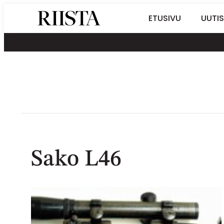
Siirry
Riistalehti.fi
ETUSIVU
UUTIS
suoraan
Metsästyksen
sisältöön
erikoislehti
Sako L46