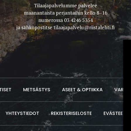
Tilaajapalvelumme palvelee
maanantaista perjantaihin kello 8–16
numerossa 03 4246 5354
ja sähköpostitse
tilaajapalvelu@riistalehti.fi
TISET
METSÄSTYS
ASEET & OPTIIKKA
VARUS
YHTEYSTIEDOT
REKISTERISELOSTE
EVÄSTEET