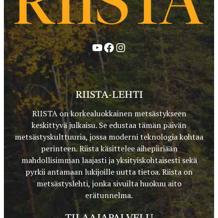
YouTube
Facebook
Instagram
RIISTA-LEHTI
RIISTA on korkealuokkainen metsästykseen
keskittyvä julkaisu. Se edustaa tämän päivän
metsästyskulttuuria, jossa moderni teknologia kohtaa
perinteen. Riista käsittelee aihepiiriään
mahdollisimman laajasti ja yksityiskohtaisesti sekä
pyrkii antamaan lukijoille uutta tietoa. Riista on
metsästyslehti, jonka sivuilta huokuu aito
erätunnelma.