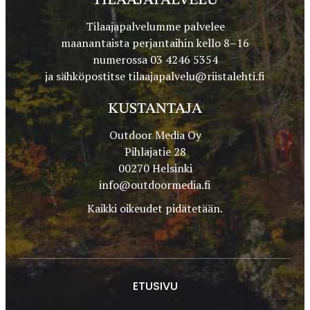
TILAAJAPALVELU
Tilaajapalvelumme palvelee
maanantaista perjantaihin kello 8–16
numerossa 03 4246 5354
ja sähköpostitse
tilaajapalvelu@riistalehti.fi
KUSTANTAJA
Outdoor Media Oy
Pihlajatie 28
00270 Helsinki
info@outdoormedia.fi
Kaikki oikeudet pidätetään.
ETUSIVU