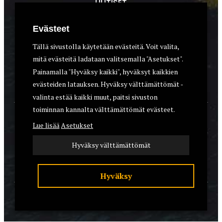
UUTISET
METSÄSTYS
Evästeet
ASEET & OPTIIKKA
Tällä sivustolla käytetään evästeitä. Voit valita,
mitä evästeitä ladataan valitsemalla "Asetukset".
VARUSTEET
Painamalla "Hyväksy kaikki", hyväksyt kaikkien
KOIRAT
evästeiden latauksen. Hyväksy välttämättömät -
valinta estää kaikki muut, paitsi sivuston
toiminnan kannalta välttämättömät evästeet.
YHTEYSTIEDOT
Lue lisää
Asetukset
REKISTERISELOSTE
Hyväksy välttämättömät
EVÄSTEET
Hyväksy
© 2026 Riistalehti.fi