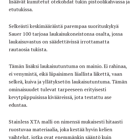
lisäävät kumitetut otekohdat tukin pistoolikahvassa ja
etutukissa.
Selkeästi keskimääräistä parempaa suorituskykyä
Sauer 100 tarjoaa laukaisukoneistonsa osalta, jossa
laukaisuvastus on säädettävissä irrottamatta
rautaosia tukista.
Tämän lisäksi laukaisutuntuma on mainio. Ei rahinaa,
ei venymistä, eikä liipaisimen liiallista liikettä, vaan
selkeä, kuiva ja yllätyksetön laukaisutuntuma. Tämän
ominaisuudet tulevat tarpeeseen erityisesti
kevytpiippuisissa kivääreissä, jota testattu ase
edustaa.
Stainless XTA malli on nimensä mukaisesti hitaasti
ruostuvaa materiaalia, joka kestää hyvin kelien
vaihtelut, jotka ovat enemmänkin sääntö kuin