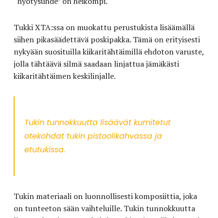
“hyötysuhde” on heikompi.
Tukki XTA:ssa on muokattu perustukista lisäämällä
siihen pikasäädettävä poskipakka. Tämä on erityisesti
nykyään suosituilla kiikaritähtäimillä ehdoton varuste,
jolla tähtäävä silmä saadaan linjattua jämäkästi
kiikaritähtäimen keskilinjalle.
Tukin tunnokkuutta lisäävät kumitetut
otekohdat tukin pistoolikahvassa ja
etutukissa.
Tukin materiaali on luonnollisesti komposiittia, joka
on tunteeton sään vaihteluille. Tukin tunnokkuutta