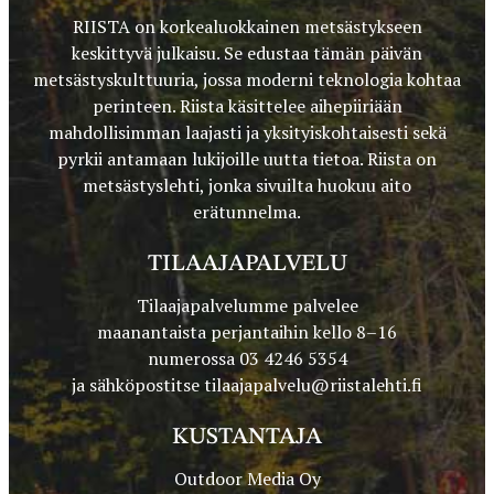
RIISTA on korkealuokkainen metsästykseen
keskittyvä julkaisu. Se edustaa tämän päivän
metsästyskulttuuria, jossa moderni teknologia kohtaa
perinteen. Riista käsittelee aihepiiriään
mahdollisimman laajasti ja yksityiskohtaisesti sekä
pyrkii antamaan lukijoille uutta tietoa. Riista on
metsästyslehti, jonka sivuilta huokuu aito
erätunnelma.
TILAAJAPALVELU
Tilaajapalvelumme palvelee
maanantaista perjantaihin kello 8–16
numerossa 03 4246 5354
ja sähköpostitse
tilaajapalvelu@riistalehti.fi
KUSTANTAJA
Outdoor Media Oy