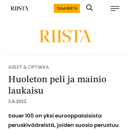
Siirry
Riistalehti.fi
TILAA RIISTA
suoraan
Metsästyksen
sisältöön
erikoislehti
ASEET & OPTIIKKA
Huoleton peli ja mainio
laukaisu
3.8.2022
Sauer 100 on yksi eurooppalaisista
peruskivääreistä, joiden suosio perustuu