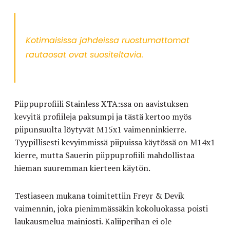
Kotimaisissa jahdeissa ruostumattomat
rautaosat ovat suositeltavia.
Piippuprofiili Stainless XTA:ssa on aavistuksen
kevyitä profiileja paksumpi ja tästä kertoo myös
piipunsuulta löytyvät M15x1 vaimenninkierre.
Tyypillisesti kevyimmissä piipuissa käytössä on M14x1
kierre, mutta Sauerin piippuprofiili mahdollistaa
hieman suuremman kierteen käytön.
Testiaseen mukana toimitettiin Freyr & Devik
vaimennin, joka pienimmässäkin kokoluokassa poisti
laukausmelua mainiosti. Kaliiperihan ei ole