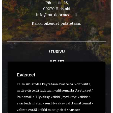
Pihlajatie 28
00270 Helsinki
info@outdoormedia.fi
Kaikki oikeudet pidätetään.
ETUSIVU
UUTISET
METSÄSTYS
Evästeet
ASEET & OPTIIKKA
Tällä sivustolla käytetään evästeitä. Voit valita,
mitä evästeitä ladataan valitsemalla "Asetukset".
VARUSTEET
Painamalla "Hyväksy kaikki", hyväksyt kaikkien
KOIRAT
evästeiden latauksen. Hyväksy välttämättömät -
valinta estää kaikki muut, paitsi sivuston