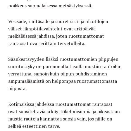
poikkeus suomalaisessa metsästyksessä.
Vesisade, räntäsade ja suuret sisä- ja ulkotilojen
väliset lämpötilavaihtelut ovat arkipäivää
meikäläisessä jahdissa, joten ruostumattomat
rautaosat ovat erittäin tervetulleita.
Säänkestävyyden lisäksi ruostumattomien piippujen
suorituskyky on paremmalla tasolla mustiin rautoihin
verrattuna, samoin kuin piipun puhdistaminen
ampumajäämistä on helpompaa ruostumattomasta
piipusta.
Kotimaisissa jahdeissa ruostumattomat rautaosat
ovat suositeltavia ja käyttökelpoisimpia ja oikeastaan
mustia rautoja kannattaa suosia vain, jos niille on
selkeä esteettinen tarve.