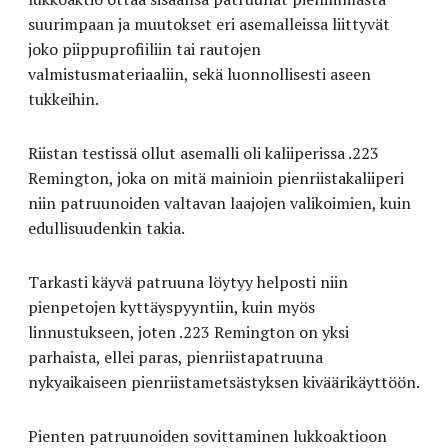
suurimpaan ja muutokset eri asemalleissa liittyvät
joko piippuprofiiliin tai rautojen
valmistusmateriaaliin, sekä luonnollisesti aseen
tukkeihin.
Riistan testissä ollut asemalli oli kaliiperissa .223
Remington, joka on mitä mainioin pienriistakaliiperi
niin patruunoiden valtavan laajojen valikoimien, kuin
edullisuudenkin takia.
Tarkasti käyvä patruuna löytyy helposti niin
pienpetojen kyttäyspyyntiin, kuin myös
linnustukseen, joten .223 Remington on yksi
parhaista, ellei paras, pienriistapatruuna
nykyaikaiseen pienriistametsästyksen kiväärikäyttöön.
Pienten patruunoiden sovittaminen lukkoaktioon