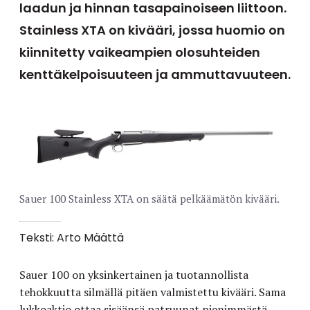
laadun ja hinnan tasapainoiseen liittoon.
Stainless XTA on kivääri, jossa huomio on
kiinnitetty vaikeampien olosuhteiden
kenttäkelpoisuuteen ja ammuttavuuteen.
Sauer 100 Stainless XTA on säätä pelkäämätön kivääri.
Teksti: Arto Määttä
Sauer 100 on yksinkertainen ja tuotannollista
tehokkuutta silmällä pitäen valmistettu kivääri. Sama
lukkoaktio ottaa sisäänsä patruunat pienimmästä