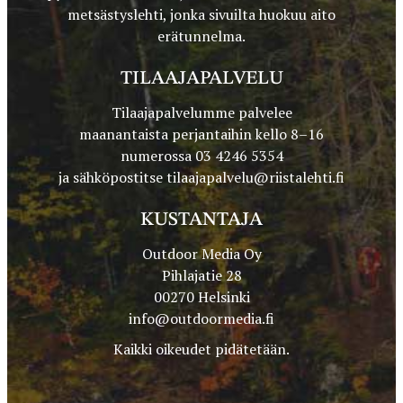
metsästyslehti, jonka sivuilta huokuu aito
erätunnelma.
TILAAJAPALVELU
Tilaajapalvelumme palvelee
maanantaista perjantaihin kello 8–16
numerossa 03 4246 5354
ja sähköpostitse
tilaajapalvelu@riistalehti.fi
KUSTANTAJA
Outdoor Media Oy
Pihlajatie 28
00270 Helsinki
info@outdoormedia.fi
Kaikki oikeudet pidätetään.