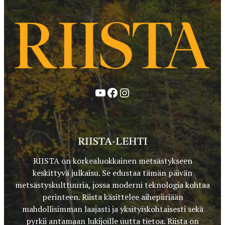
YouTube
Facebook
Instagram
RIISTA-LEHTI
RIISTA on korkealuokkainen metsästykseen
keskittyvä julkaisu. Se edustaa tämän päivän
metsästyskulttuuria, jossa moderni teknologia kohtaa
perinteen. Riista käsittelee aihepiiriään
mahdollisimman laajasti ja yksityiskohtaisesti sekä
pyrkii antamaan lukijoille uutta tietoa. Riista on