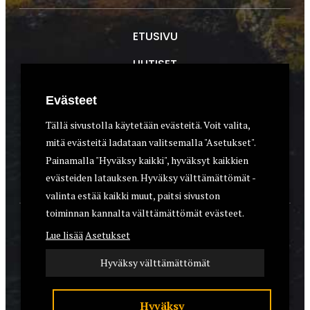
ETUSIVU
UUTISET
METSÄSTYS
Evästeet
ASEET & OPTIIKKA
Tällä sivustolla käytetään evästeitä. Voit valita,
mitä evästeitä ladataan valitsemalla "Asetukset".
VARUSTEET
Painamalla "Hyväksy kaikki", hyväksyt kaikkien
KOIRAT
evästeiden latauksen. Hyväksy välttämättömät -
valinta estää kaikki muut, paitsi sivuston
toiminnan kannalta välttämättömät evästeet.
YHTEYSTIEDOT
Lue lisää
Asetukset
REKISTERISELOSTE
Hyväksy välttämättömät
EVÄSTEET
Hyväksy