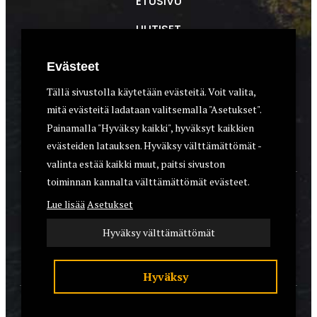
ETUSIVU
UUTISET
METSÄSTYS
Evästeet
ASEET & OPTIIKKA
Tällä sivustolla käytetään evästeitä. Voit valita,
mitä evästeitä ladataan valitsemalla "Asetukset".
VARUSTEET
Painamalla "Hyväksy kaikki", hyväksyt kaikkien
KOIRAT
evästeiden latauksen. Hyväksy välttämättömät -
valinta estää kaikki muut, paitsi sivuston
toiminnan kannalta välttämättömät evästeet.
YHTEYSTIEDOT
Lue lisää
Asetukset
REKISTERISELOSTE
Hyväksy välttämättömät
EVÄSTEET
Hyväksy