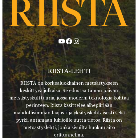
YouTube
Facebook
Instagram
RIISTA-LEHTI
RIISTA on korkealuokkainen metsästykseen
keskittyvä julkaisu. Se edustaa tämän päivän
metsästyskulttuuria, jossa moderni teknologia kohtaa
perinteen. Riista käsittelee aihepiiriään
mahdollisimman laajasti ja yksityiskohtaisesti sekä
pyrkii antamaan lukijoille uutta tietoa. Riista on
metsästyslehti, jonka sivuilta huokuu aito
erätunnelma.