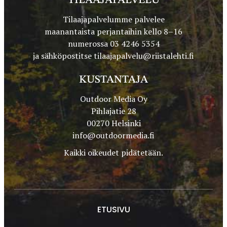
TILAAJAPALVELU
Tilaajapalvelumme palvelee
maanantaista perjantaihin kello 8–16
numerossa 03 4246 5354
ja sähköpostitse
tilaajapalvelu@riistalehti.fi
KUSTANTAJA
Outdoor Media Oy
Pihlajatie 28
00270 Helsinki
info@outdoormedia.fi
Kaikki oikeudet pidätetään.
ETUSIVU