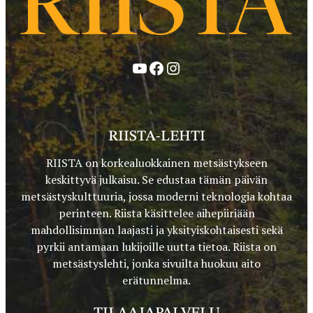
YouTube
Facebook
Instagram
RIISTA-LEHTI
RIISTA on korkealuokkainen metsästykseen
keskittyvä julkaisu. Se edustaa tämän päivän
metsästyskulttuuria, jossa moderni teknologia kohtaa
perinteen. Riista käsittelee aihepiiriään
mahdollisimman laajasti ja yksityiskohtaisesti sekä
pyrkii antamaan lukijoille uutta tietoa. Riista on
metsästyslehti, jonka sivuilta huokuu aito
erätunnelma.