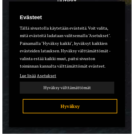
UUTISET
METSÄSTYS
Evästeet
ASEET & OPTIIKKA
Tällä sivustolla käytetään evästeitä. Voit valita,
mitä evästeitä ladataan valitsemalla "Asetukset".
VARUSTEET
Painamalla "Hyväksy kaikki", hyväksyt kaikkien
KOIRAT
evästeiden latauksen. Hyväksy välttämättömät -
valinta estää kaikki muut, paitsi sivuston
toiminnan kannalta välttämättömät evästeet.
YHTEYSTIEDOT
Lue lisää
Asetukset
REKISTERISELOSTE
Hyväksy välttämättömät
EVÄSTEET
Hyväksy
© 2026 Riistalehti.fi