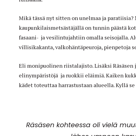
Mikä tässä nyt sitten on unelmaa ja paratiisia? 
kaupunkilaismetsästäjällä on tunnin päästä kot
fasaani- ja vesilintujahtiin omalla seisojalla. 
villisikakanta, valkohäntäpeuroja, pienpetoja s
Eli monipuolinen riistalajisto. Lisäksi Räsäsen j
elinympäristöjä ja ruokkii eläimiä. Kaiken kuk
kädet toteuttaa harrastustaan alueella. Kyllä se
Räsäsen kohteessa oli vielä mu