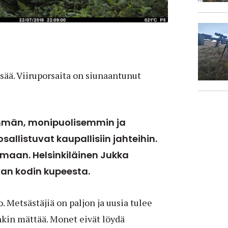
sää. Viiruporsaita on siunaantunut
mmän, monipuolisemmin ja
allistuvat kaupallisiin jahteihin.
lumaan. Helsinkiläinen Jukka
van kodin kupeesta.
 Metsästäjiä on paljon ja uusia tulee
enkin mättää. Monet eivät löydä