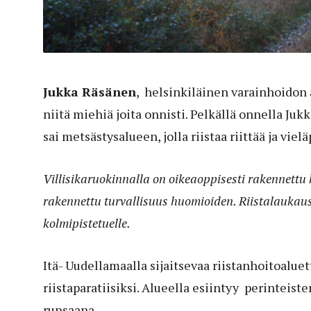
Jukka Räsänen
, helsinkiläinen varainhoidon
niitä miehiä joita onnisti. Pelkällä onnella Jukk
sai metsästysalueen, jolla riistaa riittää ja vi
Villisikaruokinnalla on oikeaoppisesti rakennettu 
rakennettu turvallisuus huomioiden. Riistalaukau
kolmipistetuelle.
Itä- Uudellamaalla sijaitsevaa riistanhoitoaluet
riistaparatiisiksi. Alueella esiintyy perinteisten
runsaana.