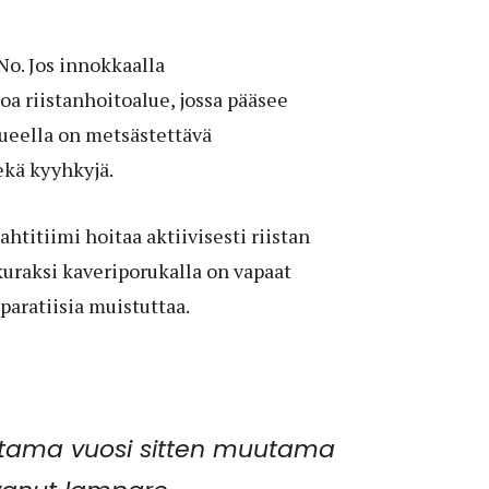
No. Jos innokkaalla
oa riistanhoitoalue, jossa pääsee
Alueella on metsästettävä
ekä kyyhkyjä.
ahtitiimi hoitaa aktiivisesti riistan
kuraksi kaveriporukalla on vapaat
 paratiisia muistuttaa.
utama vuosi sitten muutama