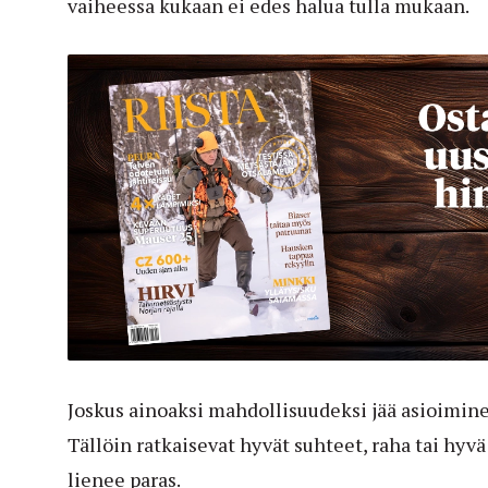
vaiheessa kukaan ei edes halua tulla mukaan.
Joskus ainoaksi mahdollisuudeksi jää asioimin
Tällöin ratkaisevat hyvät suhteet, raha tai hy
lienee paras.