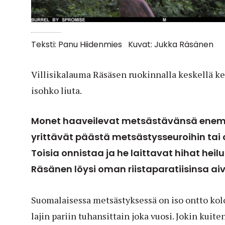
Teksti: Panu Hiidenmies
Kuvat: Jukka Räsänen
Villisikalauma Räsäsen ruokinnalla keskellä ke
isohko liuta.
Monet haaveilevat metsästävänsä ene
yrittävät päästä metsästysseuroihin tai os
Toisia onnistaa ja he laittavat hihat hei
Räsänen löysi oman riistaparatiisinsa ai
Suomalaisessa metsästyksessä on iso ontto kolo.
lajin pariin tuhansittain joka vuosi. Jokin kuit