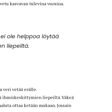
etu kasvavan tulevina vuosina.
ei ole helppoa löytää
n liepeiltä.
veri vetää erälle.
ä ihmiskeskittymien liepeiltä. Väkeä
n haluta ottaa ketään mukaan. Jossain