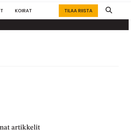
ET
KOIRAT
TILAA RIISTA
at artikkelit