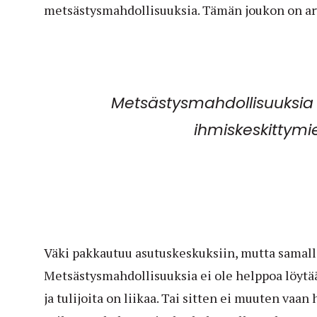
metsästysmahdollisuuksia. Tämän joukon on arv
Metsästysmahdollisuuksia 
ihmiskeskittymie
Väki pakkautuu asutuskeskuksiin, mutta samalla 
Metsästysmahdollisuuksia ei ole helppoa löytä
ja tulijoita on liikaa. Tai sitten ei muuten vaa