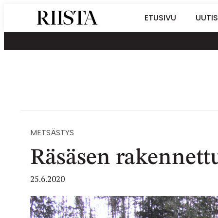
Siirry
Riistalehti.fi
ETUSIVU
UUTIS
suoraan
Metsästyksen
sisältöön
erikoislehti
METSÄSTYS
Räsäsen rakennettu 
25.6.2020