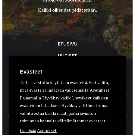
Kaikki oikeudet pidätetään.
ETUSIVU
UUTISET
METSÄSTYS
Evästeet
ASEET & OPTIIKKA
Tällä sivustolla käytetään evästeitä. Voit valita,
mitä evästeitä ladataan valitsemalla "Asetukset".
VARUSTEET
Painamalla "Hyväksy kaikki", hyväksyt kaikkien
KOIRAT
evästeiden latauksen. Hyväksy välttämättömät -
valinta estää kaikki muut, paitsi sivuston
toiminnan kannalta välttämättömät evästeet.
YHTEYSTIEDOT
Lue lisää
Asetukset