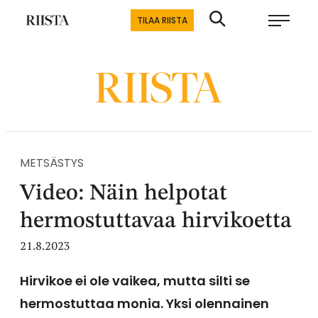
Siirry
Riistalehti.fi
TILAA RIISTA
suoraan
Metsästyksen
sisältöön
erikoislehti
METSÄSTYS
Video: Näin helpotat
hermostuttavaa hirvikoetta
21.8.2023
Hirvikoe ei ole vaikea, mutta silti se
hermostuttaa monia. Yksi olennainen