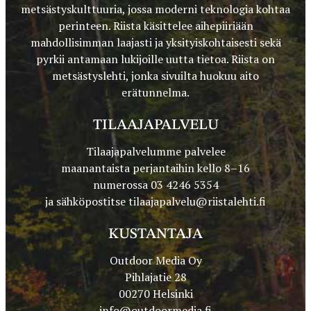
metsästyskulttuuria, jossa moderni teknologia kohtaa
perinteen. Riista käsittelee aihepiiriään
mahdollisimman laajasti ja yksityiskohtaisesti sekä
pyrkii antamaan lukijoille uutta tietoa. Riista on
metsästyslehti, jonka sivuilta huokuu aito
erätunnelma.
TILAAJAPALVELU
Tilaajapalvelumme palvelee
maanantaista perjantaihin kello 8–16
numerossa 03 4246 5354
ja sähköpostitse
tilaajapalvelu@riistalehti.fi
KUSTANTAJA
Outdoor Media Oy
Pihlajatie 28
00270 Helsinki
info@outdoormedia.fi