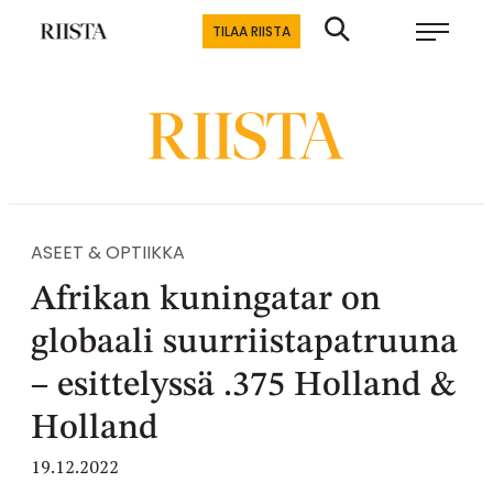
Siirry
Riistalehti.fi
TILAA RIISTA
suoraan
Metsästyksen
sisältöön
erikoislehti
ASEET & OPTIIKKA
Afrikan kuningatar on
globaali suurriistapatruuna
– esittelyssä .375 Holland &
Holland
19.12.2022