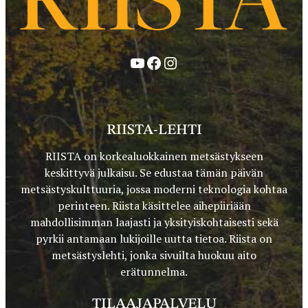
YouTube
Facebook
Instagram
RIISTA-LEHTI
RIISTA on korkealuokkainen metsästykseen
keskittyvä julkaisu. Se edustaa tämän päivän
metsästyskulttuuria, jossa moderni teknologia kohtaa
perinteen. Riista käsittelee aihepiiriään
mahdollisimman laajasti ja yksityiskohtaisesti sekä
pyrkii antamaan lukijoille uutta tietoa. Riista on
metsästyslehti, jonka sivuilta huokuu aito
erätunnelma.
TILAAJAPALVELU