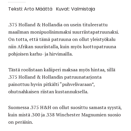
Teksti: Arto Määttä
Kuvat: Valmistaja
.375 Holland & Hollandia on usein tituleerattu
maailman monipuolisimmaksi suurriistapatruunaksi.
On totta, että tämä patruuna on ollut yleistyökalu
niin Afrikan suuriistalla, kuin myös luottopatruuna
pohjoisen karhu- ja hirvimailla.
Tästä roolistaan kaliiperi maksaa myös hintaa, sillä
.375 Holland & Hollandin patruunatarjonta
painottuu hyvin pitkälti “puhvelivaraan”,
ohutnahkaisen riistan kustannuksella.
Suomessa .375 H&H on ollut suosittu samasta syystä,
kuin mistä .300 ja .338 Winchester Magnumien suosio
on peräisin.