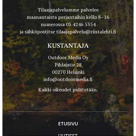
Tilaajapalvelumme palvelee
maanantaista perjantaihin kello 8–16
numerossa 03 4246 5354
ja sähköpostitse
tilaajapalvelu@riistalehti.fi
KUSTANTAJA
Outdoor Media Oy
Pihlajatie 28
00270 Helsinki
info@outdoormedia.fi
Kaikki oikeudet pidätetään.
ETUSIVU
UUTISET