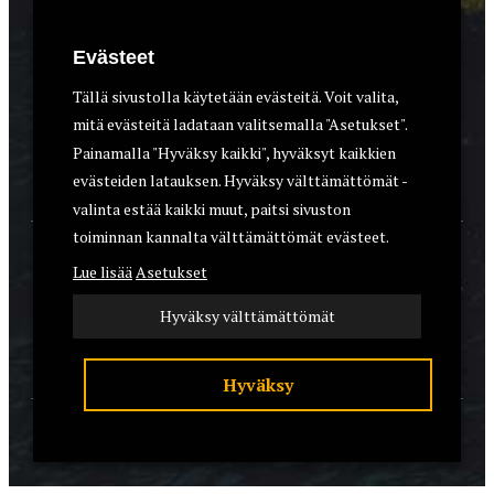
METSÄSTYS
Evästeet
ASEET & OPTIIKKA
Tällä sivustolla käytetään evästeitä. Voit valita,
mitä evästeitä ladataan valitsemalla "Asetukset".
VARUSTEET
Painamalla "Hyväksy kaikki", hyväksyt kaikkien
KOIRAT
evästeiden latauksen. Hyväksy välttämättömät -
valinta estää kaikki muut, paitsi sivuston
toiminnan kannalta välttämättömät evästeet.
YHTEYSTIEDOT
Lue lisää
Asetukset
REKISTERISELOSTE
Hyväksy välttämättömät
EVÄSTEET
Hyväksy
© 2026 Riistalehti.fi