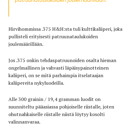
patruunataulukoiden joulemäärillään.
Hirvihommissa .375 H&H:sta tuli kulttikaliiperi, joka
pullisteli erityisesti patruunataulukoiden
joulemäärillään.
Jos .375 onkin tehdaspatruunoiden osalta hieman
ongelmallinen ja vahvasti läpäisypainotteinen
kaliiperi, on se mitä parhaimpia itselataajan
kaliipereita nykyluodeilla.
Alle 300 grainin / 19,4 gramman luodit on
suunniteltu pääasiassa pohjoiselle riistalle, joten
ohutnahkaiselle riistalle niistä löytyy kosolti
valinnanvaraa.