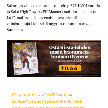
Sakon pitkälukkoiset aseet oli tehty .375 H&H varalla
jo Sako High Power (FN Mauser) malleista alkaen ja
L61R mallista alkaen ensisijaisesti vientiin
valmistettuja kivääreitä myytiin reilummin myös
Suomeen.
Hirvihommissa .375 H&H:sta tuli
kulttikaliiperi, joka pullisteli erityisesti