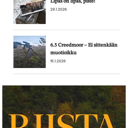
Lipas on lipas, piste!
29.1.2026
6.5 Creedmoor – Ei sittenkään
muotioikku
15.1.2026