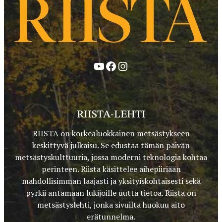
YouTube
Facebook
Instagram
RIISTA-LEHTI
RIISTA on korkealuokkainen metsästykseen
keskittyvä julkaisu. Se edustaa tämän päivän
metsästyskulttuuria, jossa moderni teknologia kohtaa
perinteen. Riista käsittelee aihepiiriään
mahdollisimman laajasti ja yksityiskohtaisesti sekä
pyrkii antamaan lukijoille uutta tietoa. Riista on
metsästyslehti, jonka sivuilta huokuu aito
erätunnelma.