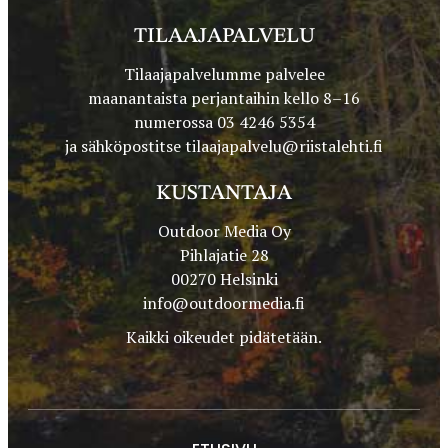
TILAAJAPALVELU
Tilaajapalvelumme palvelee
maanantaista perjantaihin kello 8–16
numerossa 03 4246 5354
ja sähköpostitse
tilaajapalvelu@riistalehti.fi
KUSTANTAJA
Outdoor Media Oy
Pihlajatie 28
00270 Helsinki
info@outdoormedia.fi
Kaikki oikeudet pidätetään.