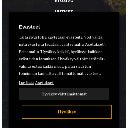
ETUSIVU
UUTISET
METSÄSTYS
Evästeet
ASEET & OPTIIKKA
Tällä sivustolla käytetään evästeitä. Voit valita,
mitä evästeitä ladataan valitsemalla "Asetukset".
VARUSTEET
Painamalla "Hyväksy kaikki", hyväksyt kaikkien
KOIRAT
evästeiden latauksen. Hyväksy välttämättömät -
valinta estää kaikki muut, paitsi sivuston
toiminnan kannalta välttämättömät evästeet.
YHTEYSTIEDOT
Lue lisää
Asetukset
REKISTERISELOSTE
Hyväksy välttämättömät
EVÄSTEET
Hyväksy