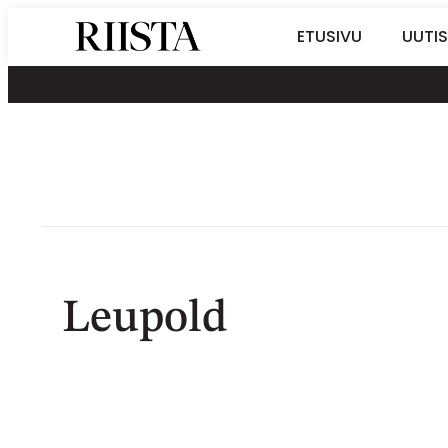
Siirry
Riistalehti.fi
ETUSIVU
UUTIS
suoraan
Metsästyksen
sisältöön
erikoislehti
Leupold