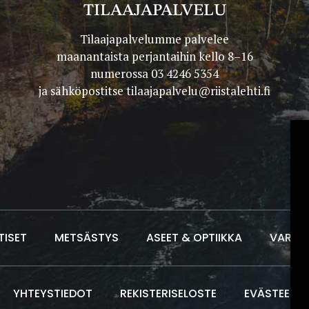
TILAAJAPALVELU
Tilaajapalvelumme palvelee
maanantaista perjantaihin kello 8–16
numerossa 03 4246 5354
ja sähköpostitse
tilaajapalvelu@riistalehti.fi
TISET
METSÄSTYS
ASEET & OPTIIKKA
VARUS
YHTEYSTIEDOT
REKISTERISELOSTE
EVÄSTEET