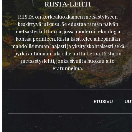
RIISTA-LEHTI
RIISTA on korkealuokkainen metsästykseen
keskittyvä julkaisu. Se edustaa tämän päivän
metsästyskulttuuria, jossa moderni teknologia
kohtaa perinteen. Riista käsittelee aihepiiriään
mahdollisimman laajasti ja yksityiskohtaisesti sekä
pyrkii antamaan lukijoille uutta tietoa. Riista on
metsästyslehti, jonka sivuilta huokuu aito
erätunnelma.
ETUSIVU
UU