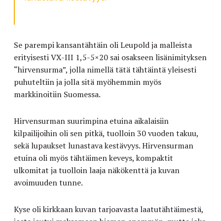
Se parempi kansantähtäin oli Leupold ja malleista
erityisesti VX-III 1,5-5×20 sai osakseen lisänimityksen
“hirvensurma”, jolla nimellä tätä tähtäintä yleisesti
puhuteltiin ja jolla sitä myöhemmin myös
markkinoitiin Suomessa.
Hirvensurman suurimpina etuina aikalaisiin
kilpailijoihin oli sen pitkä, tuolloin 30 vuoden takuu,
sekä lupaukset lunastava kestävyys. Hirvensurman
etuina oli myös tähtäimen keveys, kompaktit
ulkomitat ja tuolloin laaja näkökenttä ja kuvan
avoimuuden tunne.
Kyse oli kirkkaan kuvan tarjoavasta laatutähtäimestä,