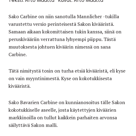
Teksti: Arto Määttä
Kuvat: Arto Määttä
Sako Carbine on niin sanotulla Mannlicher -tukilla
varustettu versio perinteisestä Sakon kivääristä.
Samaan aikaan kokomittaisen tukin kanssa, siinä on
peruskivääriin verrattuna lyhyempi piippu. Tästä
muutoksesta johtuen kiväärin nimessä on sana
Carbine.
Tätä nimitystä tosin on turha etsiä kivääristä, eli kyse
on vain myyntinimestä. Kyse on kokotukkisesta
kivääristä.
Sako Bavarien Carbine on kunnianosoitus tälle Sakon
kokotukkiselle aseelle, josta käytettyjen kiväärien
markkinoilla on tullut kaikkein parhaiten arvonsa
säilyttävä Sakon malli.