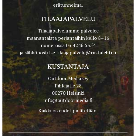
erätunnelma.
TILAAJAPALVELU
Tilaajapalvelumme palvelee
maanantaista perjantaihin kello 8–16
numerossa 03 4246 5354
ja sähköpostitse
tilaajapalvelu@riistalehti.fi
KUSTANTAJA
Outdoor Media Oy
Pihlajatie 28
00270 Helsinki
info@outdoormedia.fi
Kaikki oikeudet pidätetään.