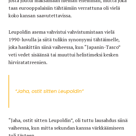
josta joutui maksamaan hieman enemmän, mutta joka
taas eurooppalaisiin tähtäimiin verrattuna oli vielä
koko kansan saavutettavissa.
Leupoldin asema vahvistui vahvistumistaan vielä
1990-luvulla ja siitä tulikin synonyymi tähtäimelle,
joka hankittiin siinä vaiheessa, kun “Japanin-Tasco”
veti vedet sisäänsä tai muuttui helistimeksi kesken
hirviratatreenien.
“Jaha, ostit sitten Leupoldin”
“Jaha, ostit sitten Leupoldin”, oli tuttu lausahdus siinä
vaiheessa, kun mitta sekundan kanssa värkkäämiseen
tuli täyteen.