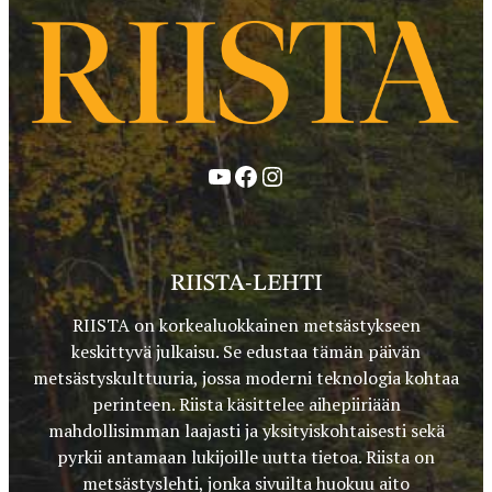
YouTube
Facebook
Instagram
RIISTA-LEHTI
RIISTA on korkealuokkainen metsästykseen
keskittyvä julkaisu. Se edustaa tämän päivän
metsästyskulttuuria, jossa moderni teknologia kohtaa
perinteen. Riista käsittelee aihepiiriään
mahdollisimman laajasti ja yksityiskohtaisesti sekä
pyrkii antamaan lukijoille uutta tietoa. Riista on
metsästyslehti, jonka sivuilta huokuu aito