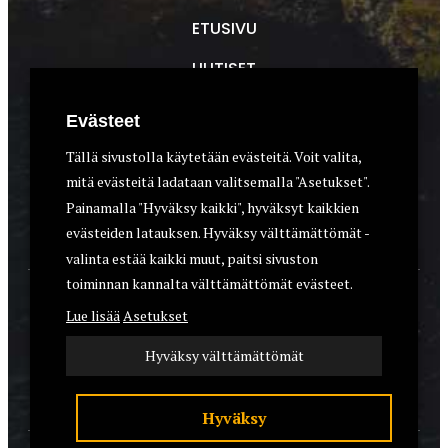
ETUSIVU
UUTISET
METSÄSTYS
Evästeet
ASEET & OPTIIKKA
Tällä sivustolla käytetään evästeitä. Voit valita,
mitä evästeitä ladataan valitsemalla "Asetukset".
VARUSTEET
Painamalla "Hyväksy kaikki", hyväksyt kaikkien
KOIRAT
evästeiden latauksen. Hyväksy välttämättömät -
valinta estää kaikki muut, paitsi sivuston
toiminnan kannalta välttämättömät evästeet.
YHTEYSTIEDOT
Lue lisää
Asetukset
REKISTERISELOSTE
Hyväksy välttämättömät
EVÄSTEET
Hyväksy