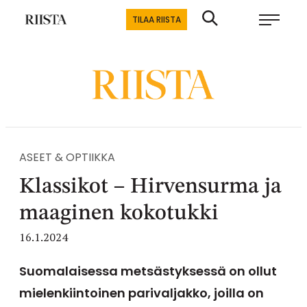
Siirry
Riistalehti.fi
TILAA RIISTA
suoraan
Metsästyksen
sisältöön
erikoislehti
ASEET & OPTIIKKA
Klassikot – Hirvensurma ja
maaginen kokotukki
16.1.2024
Suomalaisessa metsästyksessä on ollut
mielenkiintoinen parivaljakko, joilla on