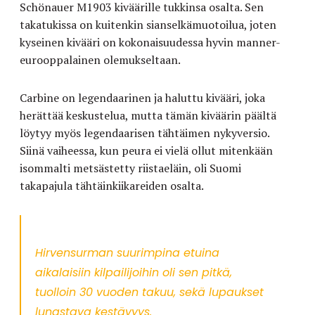
Schönauer M1903 kiväärille tukkinsa osalta. Sen
takatukissa on kuitenkin sianselkämuotoilua, joten
kyseinen kivääri on kokonaisuudessa hyvin manner-
eurooppalainen olemukseltaan.
Carbine on legendaarinen ja haluttu kivääri, joka
herättää keskustelua, mutta tämän kiväärin päältä
löytyy myös legendaarisen tähtäimen nykyversio.
Siinä vaiheessa, kun peura ei vielä ollut mitenkään
isommalti metsästetty riistaeläin, oli Suomi
takapajula tähtäinkiikareiden osalta.
Hirvensurman suurimpina etuina
aikalaisiin kilpailijoihin oli sen pitkä,
tuolloin 30 vuoden takuu, sekä lupaukset
lunastava kestävyys.