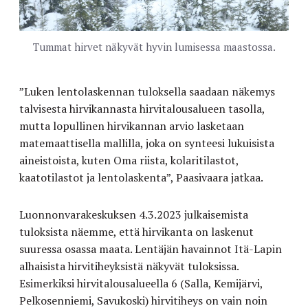
Tummat hirvet näkyvät hyvin lumisessa maastossa.
”Luken lentolaskennan tuloksella saadaan näkemys
talvisesta hirvikannasta hirvitalousalueen tasolla,
mutta lopullinen hirvikannan arvio lasketaan
matemaattisella mallilla, joka on synteesi lukuisista
aineistoista, kuten Oma riista, kolaritilastot,
kaatotilastot ja lentolaskenta”, Paasivaara jatkaa.
Luonnonvarakeskuksen 4.3.2023 julkaisemista
tuloksista näemme, että hirvikanta on laskenut
suuressa osassa maata. Lentäjän havainnot Itä-Lapin
alhaisista hirvitiheyksistä näkyvät tuloksissa.
Esimerkiksi hirvitalousalueella 6 (Salla, Kemijärvi,
Pelkosenniemi, Savukoski) hirvitiheys on vain noin