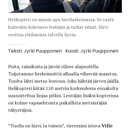
Helikopteri on mainio apu hirvilaskennassa. Se vaatii
kuitenkin kokeneen lentäjän ja tarkat silmät. Hirvi
erottuu yläilmoista talvella hyvin.
Teksti: Jyrki Puupponen
Kuvat: Jyrki Puupponen
Puita, taimikoita ja järviä vilisee alapuolella.
Tuijotamme herkeämättä alhaalla vilisevää maastoa.
Tuolta lähti metso lentoon. Joku hiihtää järven jäällä.
Helikopteri kiitää 150 metrin korkeudessa ennakolta
suunniteltua linjaa pitkin. Lentäjän lisäksi kopterissa
on kolme vapaaehtoista paikallista metsästäjää
tähystäjinä.
”Tuolla on hirvi. Ja toinen”, vieressäni istuva
Ville