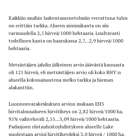
Kaikkiin muihin laskentamenetelmiin verrattuna tulos
on erittäin tarkka. Alueen minimikanta on siis
varmuudella 2,5 hirveä/1000 hehtaaria. Luultavasti
todellinen kanta on haarukassa 2,7…2,9 hirveä/1000
hehtaaria.
Metsästäjien jahdin jälkeinen arvio jäävästä kannasta
oli 121 hirveä, eli metsästäjien arvio oli koko RHY:n
alueella kokonaisuutena melko tarkka ja hieman
alakanttiin.
Luonnonvarakeskuksen arvion mukaan EH3
hirvitalousalueen hirvitiheys on 2,82 hirveä/1000 ha.
95% vaihteluväli 2,55…3,09 hirveä/1000 hehtaaria.
Padasjoen riistanhoitoyhdistyksen alueelle Luke
puolestaan arvioi hirvitiheydeksi 3,0 hirveä / 1000 ha.