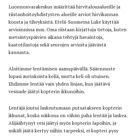
Luonnonvarakeskus määrittää hirvitalousalueille ja
riistanhoitoyhdistysten alueille arviot hirvikannan
koosta ja tiheyksistä. Etelä-Suomessa Luke käyttää
arvioinnissa mm. Oma riistaan kirjattuja tietoja, kuten
metsästyspäivien aikana tehtyjä havaintoja,
kaatotilastoja sekä seurojen arvioita jäävästä
kannasta.
Aloitimme lentämisen aamupäivällä. Sääennuste
lupasi aurinkoista keliä, mutta keli oli utuinen.
Ehdimme lentää vain yhden linjan, kun jäätävä
vesisade jäätyi kopterin ikkunoihin.
Lentäjä joutui laskeutumaan putsatakseen kopterin
ikkunat, koska sokkona on vähän paha lentää ja laskea.
Alijäähtynyt vesi jäätyi myös kopterin lapoihin, ja
mikäli jäätä kertyy niihin tarpeeksi, ei kopteri pysy