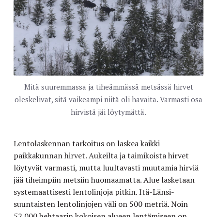
Mitä suuremmassa ja tiheämmässä metsässä hirvet
oleskelivat, sitä vaikeampi niitä oli havaita. Varmasti osa
hirvistä jäi löytymättä.
Lentolaskennan tarkoitus on laskea kaikki
paikkakunnan hirvet. Aukeilta ja taimikoista hirvet
löytyvät varmasti, mutta luultavasti muutamia hirviä
jää tiheimpiin metsiin huomaamatta. Alue lasketaan
systemaattisesti lentolinjoja pitkin. Itä-Länsi-
suuntaisten lentolinjojen väli on 500 metriä. Noin
52 000 hehtaarin kokoisen alueen lentämiseen on