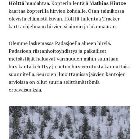
Hölttä
huudahtaa. Kopterin lentäjä
Mathias Hintze
kaartaa kopterilla hirvien kohdalle. Otan taimikossa
olevista eläimistä kuvan. Hölttä tallentaa Tracker-
karttaohjelmaan hirvien sijainnin ja lukumäärän.
Olemme laskemassa Padasjoella alueen hirviä.
Padasjoen riistanhoitoyhdistys ja paikalliset
metsästäjät haluavat varmuuden mihin suuntaan
hirvikanta kehittyy ja miten hirviverotusta kannattaisi
suunnitella. Seurojen ilmoittamissa jäävien kantojen
arvioissa on ollut suuria selittämättömiä
eroavaisuuksia.