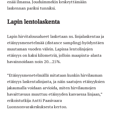
enää ilmassa. Jouduimmekin keskeyttämään
laskennan pariksi tunniksi.
Lapin lentolaskenta
Lapin hirvitalousalueet lasketaan ns. linjalaskentaa ja
etäisyysmenetelmää (distance sampling) hyödyntäen
muutaman vuoden välein. Lapissa lentolinjojen
etäisyys on kaksi kilometriä, jolloin maapinta-alasta
havainnoidaan noin 20…25%.
”Etäisyysmenetelmällä mitataan kunkin hirvilauman
etäisyys laskentalinjasta, ja näin saatujen etäisyyksien
jakaumalla voidaan arvioida, miten hirvilaumojen
havaittavuus muuttuu etäisyyden kasvaessa linjaan,”
erikoistutkija Antti Paasivaara
Luonnonvarakeskuksesta kertoo.