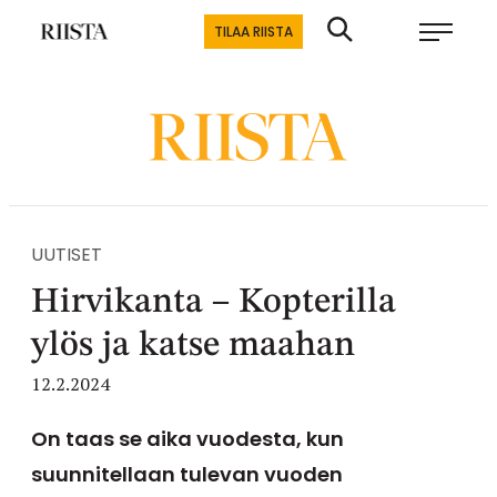
Siirry
Riistalehti.fi
TILAA RIISTA
suoraan
Metsästyksen
sisältöön
erikoislehti
UUTISET
Hirvikanta – Kopterilla
ylös ja katse maahan
12.2.2024
On taas se aika vuodesta, kun
suunnitellaan tulevan vuoden