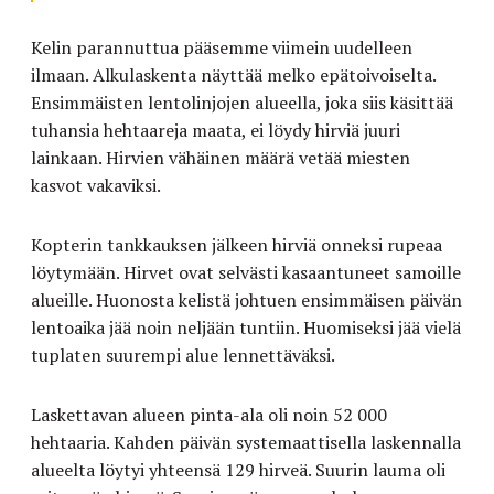
Kelin parannuttua pääsemme viimein uudelleen
ilmaan. Alkulaskenta näyttää melko epätoivoiselta.
Ensimmäisten lentolinjojen alueella, joka siis käsittää
tuhansia hehtaareja maata, ei löydy hirviä juuri
lainkaan. Hirvien vähäinen määrä vetää miesten
kasvot vakaviksi.
Kopterin tankkauksen jälkeen hirviä onneksi rupeaa
löytymään. Hirvet ovat selvästi kasaantuneet samoille
alueille. Huonosta kelistä johtuen ensimmäisen päivän
lentoaika jää noin neljään tuntiin. Huomiseksi jää vielä
tuplaten suurempi alue lennettäväksi.
Laskettavan alueen pinta-ala oli noin 52 000
hehtaaria. Kahden päivän systemaattisella laskennalla
alueelta löytyi yhteensä 129 hirveä. Suurin lauma oli