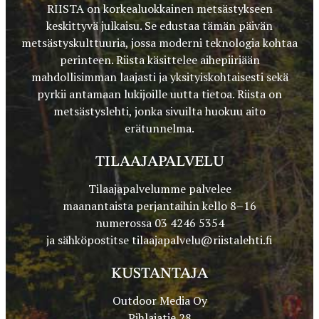
RIISTA on korkealuokkainen metsästykseen
keskittyvä julkaisu. Se edustaa tämän päivän
metsästyskulttuuria, jossa moderni teknologia kohtaa
perinteen. Riista käsittelee aihepiiriään
mahdollisimman laajasti ja yksityiskohtaisesti sekä
pyrkii antamaan lukijoille uutta tietoa. Riista on
metsästyslehti, jonka sivuilta huokuu aito
erätunnelma.
TILAAJAPALVELU
Tilaajapalvelumme palvelee
maanantaista perjantaihin kello 8–16
numerossa 03 4246 5354
ja sähköpostitse
tilaajapalvelu@riistalehti.fi
KUSTANTAJA
Outdoor Media Oy
Pihlajatie 28