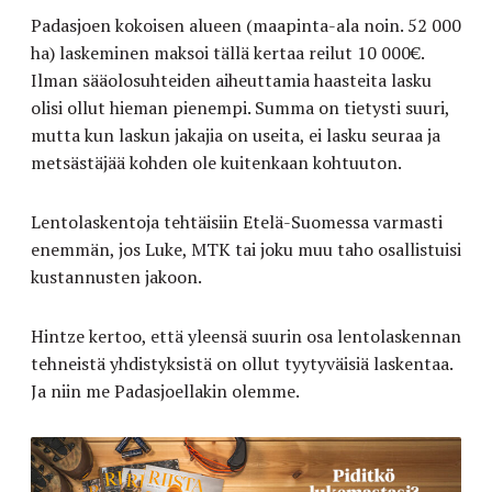
Padasjoen kokoisen alueen (maapinta-ala noin. 52 000
ha) laskeminen maksoi tällä kertaa reilut 10 000€.
Ilman sääolosuhteiden aiheuttamia haasteita lasku
olisi ollut hieman pienempi. Summa on tietysti suuri,
mutta kun laskun jakajia on useita, ei lasku seuraa ja
metsästäjää kohden ole kuitenkaan kohtuuton.
Lentolaskentoja tehtäisiin Etelä-Suomessa varmasti
enemmän, jos Luke, MTK tai joku muu taho osallistuisi
kustannusten jakoon.
Hintze kertoo, että yleensä suurin osa lentolaskennan
tehneistä yhdistyksistä on ollut tyytyväisiä laskentaa.
Ja niin me Padasjoellakin olemme.