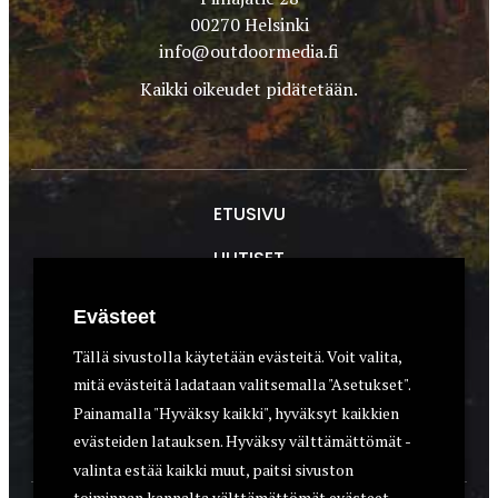
00270 Helsinki
info@outdoormedia.fi
Kaikki oikeudet pidätetään.
ETUSIVU
UUTISET
METSÄSTYS
Evästeet
ASEET & OPTIIKKA
Tällä sivustolla käytetään evästeitä. Voit valita,
mitä evästeitä ladataan valitsemalla "Asetukset".
VARUSTEET
Painamalla "Hyväksy kaikki", hyväksyt kaikkien
KOIRAT
evästeiden latauksen. Hyväksy välttämättömät -
valinta estää kaikki muut, paitsi sivuston
toiminnan kannalta välttämättömät evästeet.