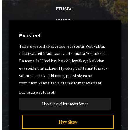
ETUSIVU
UUTISET
METSÄSTYS
Evästeet
ASEET & OPTIIKKA
Tällä sivustolla käytetään evästeitä. Voit valita,
mitä evästeitä ladataan valitsemalla "Asetukset".
VARUSTEET
Painamalla "Hyväksy kaikki", hyväksyt kaikkien
KOIRAT
evästeiden latauksen. Hyväksy välttämättömät -
valinta estää kaikki muut, paitsi sivuston
toiminnan kannalta välttämättömät evästeet.
YHTEYSTIEDOT
Lue lisää
Asetukset
REKISTERISELOSTE
Hyväksy välttämättömät
EVÄSTEET
Hyväksy