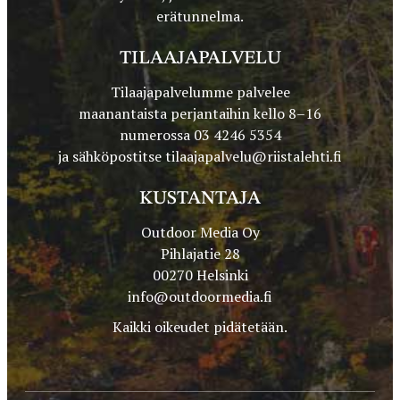
erätunnelma.
TILAAJAPALVELU
Tilaajapalvelumme palvelee
maanantaista perjantaihin kello 8–16
numerossa 03 4246 5354
ja sähköpostitse
tilaajapalvelu@riistalehti.fi
KUSTANTAJA
Outdoor Media Oy
Pihlajatie 28
00270 Helsinki
info@outdoormedia.fi
Kaikki oikeudet pidätetään.