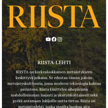
YouTube
Facebook
Instagram
RIISTA-LEHTI
RIISTA on korkealuokkainen metsästykseen
keskittyvä julkaisu. Se edustaa tämän päivän
metsästyskulttuuria, jossa moderni teknologia kohtaa
perinteen. Riista käsittelee aihepiiriään
mahdollisimman laajasti ja yksityiskohtaisesti sekä
pyrkii antamaan lukijoille uutta tietoa. Riista on
metsästyslehti, jonka sivuilta huokuu aito