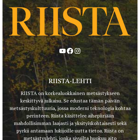
YouTube
Facebook
Instagram
RIISTA-LEHTI
RIISTA on korkealuokkainen metsästykseen
keskittyvä julkaisu. Se edustaa tämän päivän
metsästyskulttuuria, jossa moderni teknologia kohtaa
perinteen. Riista käsittelee aihepiiriään
mahdollisimman laajasti ja yksityiskohtaisesti sekä
pyrkii antamaan lukijoille uutta tietoa. Riista on
metsästyslehti, jonka sivuilta huokuu aito