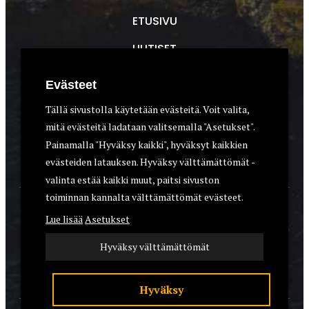
ETUSIVU
UUTISET
METSÄSTYS
Evästeet
ASEET & OPTIIKKA
Tällä sivustolla käytetään evästeitä. Voit valita,
mitä evästeitä ladataan valitsemalla "Asetukset".
VARUSTEET
Painamalla "Hyväksy kaikki", hyväksyt kaikkien
KOIRAT
evästeiden latauksen. Hyväksy välttämättömät -
valinta estää kaikki muut, paitsi sivuston
toiminnan kannalta välttämättömät evästeet.
YHTEYSTIEDOT
Lue lisää
Asetukset
REKISTERISELOSTE
Hyväksy välttämättömät
EVÄSTEET
Hyväksy