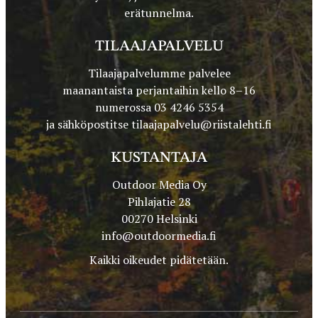
erätunnelma.
TILAAJAPALVELU
Tilaajapalvelumme palvelee
maanantaista perjantaihin kello 8–16
numerossa 03 4246 5354
ja sähköpostitse
tilaajapalvelu@riistalehti.fi
KUSTANTAJA
Outdoor Media Oy
Pihlajatie 28
00270 Helsinki
info@outdoormedia.fi
Kaikki oikeudet pidätetään.