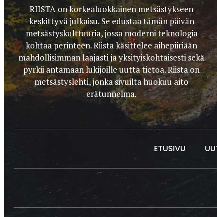
RIISTA on korkealuokkainen metsästykseen
keskittyvä julkaisu. Se edustaa tämän päivän
metsästyskulttuuria, jossa moderni teknologia
kohtaa perinteen. Riista käsittelee aihepiiriään
mahdollisimman laajasti ja yksityiskohtaisesti sekä
pyrkii antamaan lukijoille uutta tietoa. Riista on
metsästyslehti, jonka sivuilta huokuu aito
erätunnelma.
ETUSIVU
UU