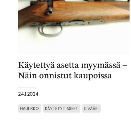
Käytettyä asetta myymässä –
Näin onnistut kaupoissa
24.1.2024
HAULIKKO
KÄYTETYT ASEET
KIVÄÄRI