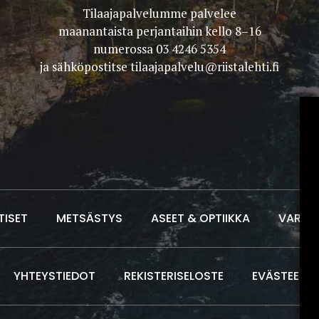
Tilaajapalvelumme palvelee
maanantaista perjantaihin kello 8–16
numerossa 03 4246 5354
ja sähköpostitse
tilaajapalvelu@riistalehti.fi
TISET
METSÄSTYS
ASEET & OPTIIKKA
VARUS
YHTEYSTIEDOT
REKISTERISELOSTE
EVÄSTEET