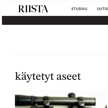
Siirry
Riistalehti.fi
ETUSIVU
UUTIS
suoraan
Metsästyksen
sisältöön
erikoislehti
käytetyt aseet