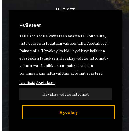
UUTISET
METSÄSTYS
Evästeet
ASEET & OPTIIKKA
Tällä sivustolla käytetään evästeitä. Voit valita,
mitä evästeitä ladataan valitsemalla "Asetukset".
VARUSTEET
Painamalla "Hyväksy kaikki", hyväksyt kaikkien
KOIRAT
evästeiden latauksen. Hyväksy välttämättömät -
valinta estää kaikki muut, paitsi sivuston
toiminnan kannalta välttämättömät evästeet.
YHTEYSTIEDOT
Lue lisää
Asetukset
REKISTERISELOSTE
Hyväksy välttämättömät
EVÄSTEET
Hyväksy
© 2026 Riistalehti.fi