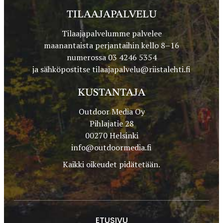
TILAAJAPALVELU
Tilaajapalvelumme palvelee
maanantaista perjantaihin kello 8–16
numerossa 03 4246 5354
ja sähköpostitse
tilaajapalvelu@riistalehti.fi
KUSTANTAJA
Outdoor Media Oy
Pihlajatie 28
00270 Helsinki
info@outdoormedia.fi
Kaikki oikeudet pidätetään.
ETUSIVU