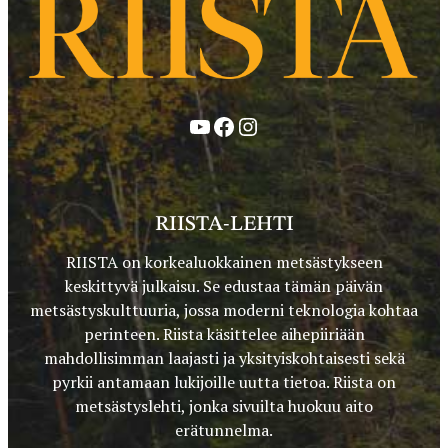
YouTube
Facebook
Instagram
RIISTA-LEHTI
RIISTA on korkealuokkainen metsästykseen
keskittyvä julkaisu. Se edustaa tämän päivän
metsästyskulttuuria, jossa moderni teknologia kohtaa
perinteen. Riista käsittelee aihepiiriään
mahdollisimman laajasti ja yksityiskohtaisesti sekä
pyrkii antamaan lukijoille uutta tietoa. Riista on
metsästyslehti, jonka sivuilta huokuu aito
erätunnelma.