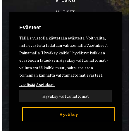
ETUSIVU
UUTISET
METSÄSTYS
Evästeet
ASEET & OPTIIKKA
Tällä sivustolla käytetään evästeitä. Voit valita,
mitä evästeitä ladataan valitsemalla "Asetukset".
VARUSTEET
Painamalla "Hyväksy kaikki", hyväksyt kaikkien
KOIRAT
evästeiden latauksen. Hyväksy välttämättömät -
valinta estää kaikki muut, paitsi sivuston
toiminnan kannalta välttämättömät evästeet.
YHTEYSTIEDOT
Lue lisää
Asetukset
REKISTERISELOSTE
Hyväksy välttämättömät
EVÄSTEET
Hyväksy