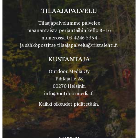
TILAAJAPALVELU
Tilaajapalvelumme palvelee
maanantaista perjantaihin kello 8–16
numerossa 03 4246 5354
ja sähköpostitse
tilaajapalvelu@riistalehti.fi
KUSTANTAJA
Outdoor Media Oy
Pihlajatie 28
00270 Helsinki
info@outdoormedia.fi
Kaikki oikeudet pidätetään.