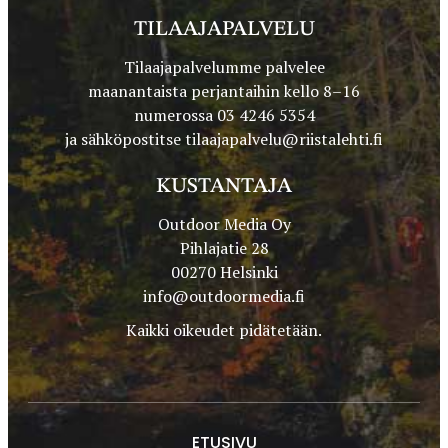
TILAAJAPALVELU
Tilaajapalvelumme palvelee
maanantaista perjantaihin kello 8–16
numerossa 03 4246 5354
ja sähköpostitse
tilaajapalvelu@riistalehti.fi
KUSTANTAJA
Outdoor Media Oy
Pihlajatie 28
00270 Helsinki
info@outdoormedia.fi
Kaikki oikeudet pidätetään.
ETUSIVU