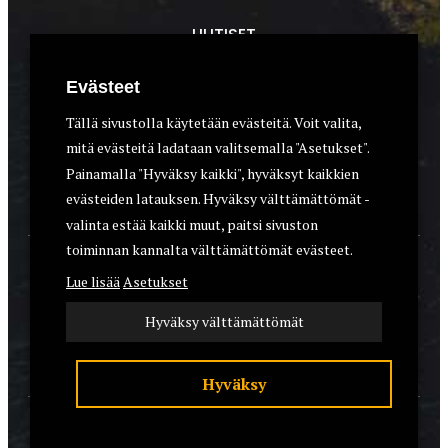
UUTISET
METSÄSTYS
Evästeet
ASEET & OPTIIKKA
Tällä sivustolla käytetään evästeitä. Voit valita,
mitä evästeitä ladataan valitsemalla "Asetukset".
VARUSTEET
Painamalla "Hyväksy kaikki", hyväksyt kaikkien
KOIRAT
evästeiden latauksen. Hyväksy välttämättömät -
valinta estää kaikki muut, paitsi sivuston
toiminnan kannalta välttämättömät evästeet.
YHTEYSTIEDOT
Lue lisää
Asetukset
REKISTERISELOSTE
Hyväksy välttämättömät
EVÄSTEET
Hyväksy
© 2026 Riistalehti.fi