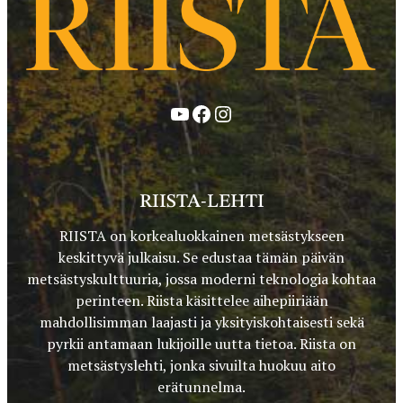
YouTube
Facebook
Instagram
RIISTA-LEHTI
RIISTA on korkealuokkainen metsästykseen
keskittyvä julkaisu. Se edustaa tämän päivän
metsästyskulttuuria, jossa moderni teknologia kohtaa
perinteen. Riista käsittelee aihepiiriään
mahdollisimman laajasti ja yksityiskohtaisesti sekä
pyrkii antamaan lukijoille uutta tietoa. Riista on
metsästyslehti, jonka sivuilta huokuu aito
erätunnelma.