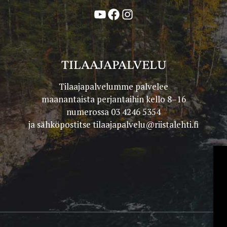
YouTube
Facebook
Instagram
TILAAJAPALVELU
Tilaajapalvelumme palvelee
maanantaista perjantaihin kello 8–16
numerossa 03 4246 5354
ja sähköpostitse
tilaajapalvelu@riistalehti.fi