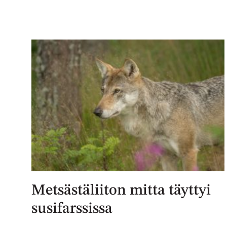
Metsästäliiton mitta täyttyi
susifarssissa