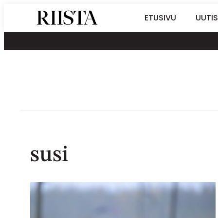
Siirry
Riistalehti.fi
ETUSIVU
UUTIS
suoraan
Metsästyksen
sisältöön
erikoislehti
susi