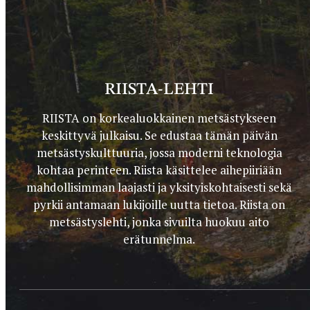
RIISTA-LEHTI
RIISTA on korkealuokkainen metsästykseen
keskittyvä julkaisu. Se edustaa tämän päivän
metsästyskulttuuria, jossa moderni teknologia
kohtaa perinteen. Riista käsittelee aihepiiriään
mahdollisimman laajasti ja yksityiskohtaisesti sekä
pyrkii antamaan lukijoille uutta tietoa. Riista on
metsästyslehti, jonka sivuilta huokuu aito
erätunnelma.