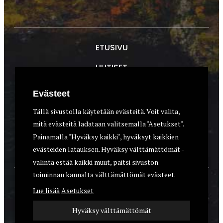
ETUSIVU
UUTISET
METSÄSTYS
Evästeet
ASEET & OPTIIKKA
Tällä sivustolla käytetään evästeitä. Voit valita,
mitä evästeitä ladataan valitsemalla "Asetukset".
VARUSTEET
Painamalla "Hyväksy kaikki", hyväksyt kaikkien
KOIRAT
evästeiden latauksen. Hyväksy välttämättömät -
valinta estää kaikki muut, paitsi sivuston
toiminnan kannalta välttämättömät evästeet.
YHTEYSTIEDOT
Lue lisää
Asetukset
REKISTERISELOSTE
Hyväksy välttämättömät