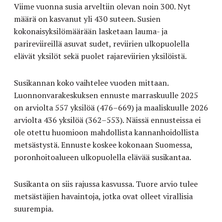
Viime vuonna susia arveltiin olevan noin 300. Nyt
määrä on kasvanut yli 430 suteen. Susien
kokonaisyksilömäärään lasketaan lauma- ja
parireviireillä asuvat sudet, reviirien ulkopuolella
elävät yksilöt sekä puolet rajareviirien yksilöistä.
Susikannan koko vaihtelee vuoden mittaan.
Luonnonvarakeskuksen ennuste marraskuulle 2025
on arviolta 557 yksilöä (476–669) ja maaliskuulle 2026
arviolta 436 yksilöä (362–553). Näissä ennusteissa ei
ole otettu huomioon mahdollista kannanhoidollista
metsästystä. Ennuste koskee kokonaan Suomessa,
poronhoitoalueen ulkopuolella elävää susikantaa.
Susikanta on siis rajussa kasvussa. Tuore arvio tulee
metsästäjien havaintoja, jotka ovat olleet virallisia
suurempia.