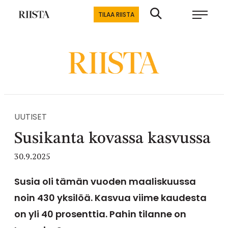
Siirry
Riistalehti.fi
TILAA RIISTA
suoraan
Metsästyksen
sisältöön
erikoislehti
UUTISET
Susikanta kovassa kasvussa
30.9.2025
Susia oli tämän vuoden maaliskuussa
noin 430 yksilöä. Kasvua viime kaudesta
on yli 40 prosenttia. Pahin tilanne on