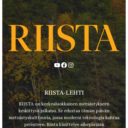
YouTube
Facebook
Instagram
RIISTA-LEHTI
RIISTA on korkealuokkainen metsästykseen
keskittyvä julkaisu. Se edustaa tämän päivän
metsästyskulttuuria, jossa moderni teknologia kohtaa
perinteen. Riista käsittelee aihepiiriään