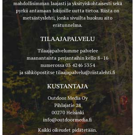
mahdollisimman laajasti ja yksityiskohtaisesti sekä
pyrkii antamaan lukijoille uutta tietoa. Riista on
metsästyslehti, jonka sivuilta huokuu aito
erätunnelma.
TILAAJAPALVELU
Tilaajapalvelumme palvelee
maanantaista perjantaihin kello 8–16
numerossa 03 4246 5354
ja sähköpostitse
tilaajapalvelu@riistalehti.fi
KUSTANTAJA
Outdoor Media Oy
Pihlajatie 28
00270 Helsinki
info@outdoormedia.fi
Kaikki oikeudet pidätetään.