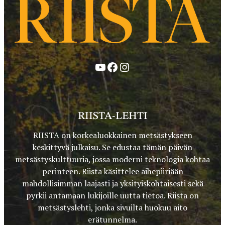
YouTube
Facebook
Instagram
RIISTA-LEHTI
RIISTA on korkealuokkainen metsästykseen
keskittyvä julkaisu. Se edustaa tämän päivän
metsästyskulttuuria, jossa moderni teknologia kohtaa
perinteen. Riista käsittelee aihepiiriään
mahdollisimman laajasti ja yksityiskohtaisesti sekä
pyrkii antamaan lukijoille uutta tietoa. Riista on
metsästyslehti, jonka sivuilta huokuu aito
erätunnelma.