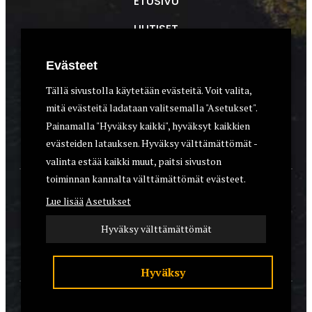
ETUSIVU
UUTISET
METSÄSTYS
Evästeet
ASEET & OPTIIKKA
Tällä sivustolla käytetään evästeitä. Voit valita,
mitä evästeitä ladataan valitsemalla "Asetukset".
VARUSTEET
Painamalla "Hyväksy kaikki", hyväksyt kaikkien
KOIRAT
evästeiden latauksen. Hyväksy välttämättömät -
valinta estää kaikki muut, paitsi sivuston
toiminnan kannalta välttämättömät evästeet.
YHTEYSTIEDOT
Lue lisää
Asetukset
REKISTERISELOSTE
Hyväksy välttämättömät
EVÄSTEET
Hyväksy