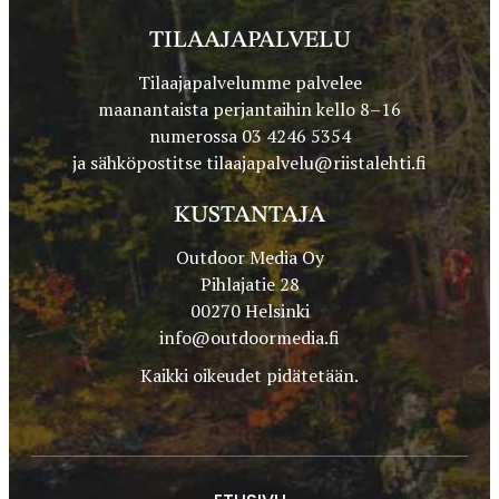
TILAAJAPALVELU
Tilaajapalvelumme palvelee
maanantaista perjantaihin kello 8–16
numerossa 03 4246 5354
ja sähköpostitse
tilaajapalvelu@riistalehti.fi
KUSTANTAJA
Outdoor Media Oy
Pihlajatie 28
00270 Helsinki
info@outdoormedia.fi
Kaikki oikeudet pidätetään.