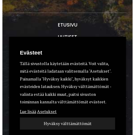
ETUSIVU
UUTISET
METSÄSTYS
Evästeet
ASEET & OPTIIKKA
Tällä sivustolla käytetään evästeitä. Voit valita,
mitä evästeitä ladataan valitsemalla "Asetukset".
VARUSTEET
Painamalla "Hyväksy kaikki", hyväksyt kaikkien
KOIRAT
evästeiden latauksen. Hyväksy välttämättömät -
valinta estää kaikki muut, paitsi sivuston
toiminnan kannalta välttämättömät evästeet.
YHTEYSTIEDOT
Lue lisää
Asetukset
REKISTERISELOSTE
Hyväksy välttämättömät
EVÄSTEET