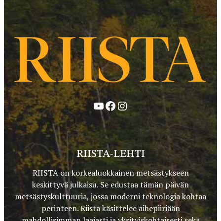
YouTube
Facebook
Instagram
RIISTA-LEHTI
RIISTA on korkealuokkainen metsästykseen
keskittyvä julkaisu. Se edustaa tämän päivän
metsästyskulttuuria, jossa moderni teknologia kohtaa
perinteen. Riista käsittelee aihepiiriään
mahdollisimman laajasti ja yksityiskohtaisesti sekä