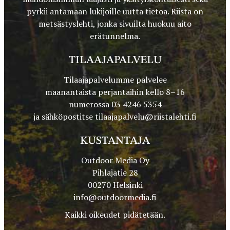
pyrkii antamaan lukijoille uutta tietoa. Riista on
metsästyslehti, jonka sivuilta huokuu aito
erätunnelma.
TILAAJAPALVELU
Tilaajapalvelumme palvelee
maanantaista perjantaihin kello 8–16
numerossa 03 4246 5354
ja sähköpostitse
tilaajapalvelu@riistalehti.fi
KUSTANTAJA
Outdoor Media Oy
Pihlajatie 28
00270 Helsinki
info@outdoormedia.fi
Kaikki oikeudet pidätetään.