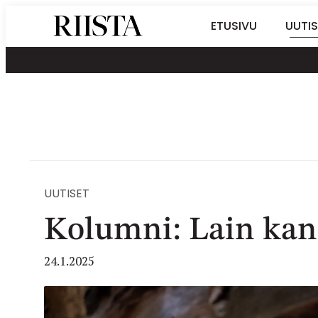
Siirry
Riistalehti.fi
ETUSIVU
UUTIS
suoraan
Metsästyksen
sisältöön
erikoislehti
UUTISET
Kolumni: Lain kan
24.1.2025