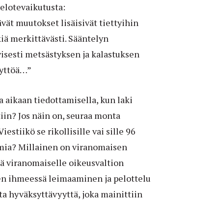
elotevaikutusta:
ät muutokset lisäisivät tiettyihin
iä merkittävästi. Sääntelyn
yisesti metsästyksen ja kalastuksen
äyttöä…”
 aikaan tiedottamisella, kun laki
iin? Jos näin on, seuraa monta
estiikö se rikollisille vai sille 96
omia? Millainen on viranomaisen
ä viranomaiselle oikeusvaltion
en ihmeessä leimaaminen ja pelottelu
ta hyväksyttävyyttä, joka mainittiin