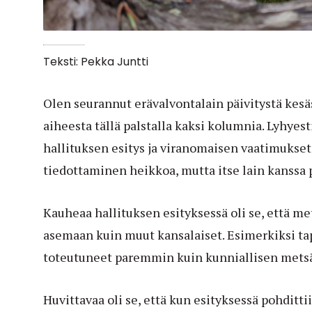
Teksti: Pekka Juntti
Olen seurannut erävalvontalain päivitystä kesäs
aiheesta tällä palstalla kaksi kolumnia. Lyhyesti
hallituksen esitys ja viranomaisen vaatimukset 
tiedottaminen heikkoa, mutta itse lain kanssa 
Kauheaa hallituksen esityksessä oli se, että met
asemaan kuin muut kansalaiset. Esimerkiksi tap
toteutuneet paremmin kuin kunniallisen metsä
Huvittavaa oli se, että kun esityksessä pohditt