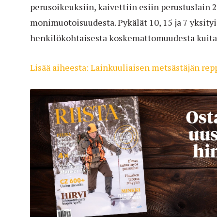
perusoikeuksiin, kaivettiin esiin perustuslain 2
monimuotoisuudesta. Pykälät 10, 15 ja 7 yksity
henkilökohtaisesta koskemattomuudesta kuitat
Lisää aiheesta: Lainkuuliaisen metsästäjän rep