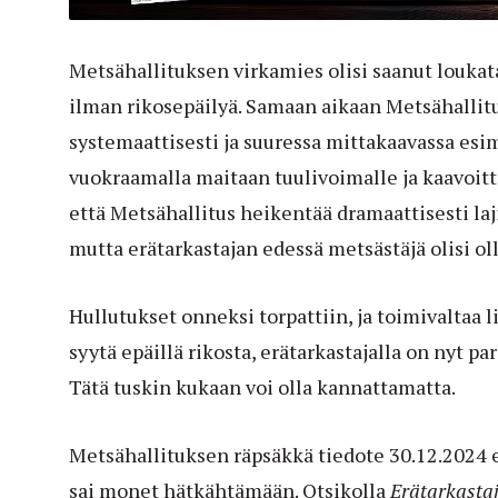
Metsähallituksen virkamies olisi saanut loukat
ilman rikosepäilyä. Samaan aikaan Metsähallitu
systemaattisesti ja suuressa mittakaavassa es
vuokraamalla maitaan tuulivoimalle ja kaavoitta
että Metsähallitus heikentää dramaattisesti la
mutta erätarkastajan edessä metsästäjä olisi o
Hullutukset onneksi torpattiin, ja toimivaltaa 
syytä epäillä rikosta, erätarkastajalla on nyt p
Tätä tuskin kukaan voi olla kannattamatta.
Metsähallituksen räpsäkkä tiedote 30.12.2024 
sai monet hätkähtämään. Otsikolla
Erätarkastaj