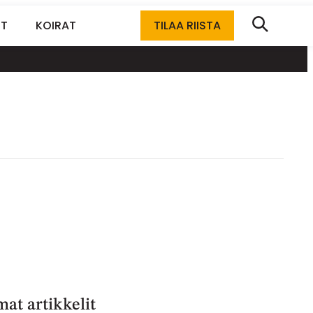
ET
KOIRAT
TILAA RIISTA
at artikkelit