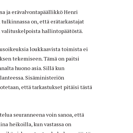
ssa ja erävalvontapäällikkö Henri
tulkinnassa on, että erätarkastajat
a valituskelpoista hallintopäätöstä.
rusoikeuksia loukkaavista toimista ei
ituksen tekemiseen. Tämä on paitsi
nalta huono asia. Sillä kun
ilanteessa. Sisäministeriön
tetaan, että tarkastukset pitäisi tästä
telua seuranneena voin sanoa, että
ina heikoilla, kun vastassa on