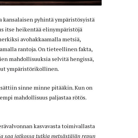
a kansalaisen pyhintä ympäristösyistä
s itse heikentää elinympäristöjä
imerkiksi avohakkaamalla metsiä,
malla rantoja. On tieteellinen fakta,
jien mahdollisuuksia selvitä hengissä,
llut ympäristörikollinen.
lisättiin sinne minne pitääkin. Kun on
arempi mahdollisuus paljastaa rötös.
erävalvonnan kasvavasta toimivallasta
a saa jatkossa tutkia metsästäjän repun