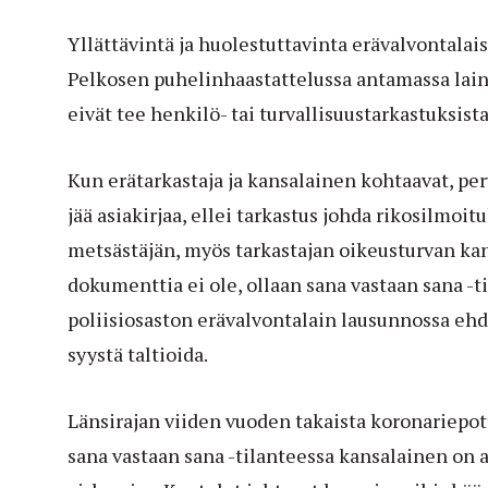
Yllättävintä ja huolestuttavinta erävalvontalai
Pelkosen puhelinhaastattelussa antamassa lain 
eivät tee henkilö- tai turvallisuustarkastuksist
Kun erätarkastaja ja kansalainen kohtaavat, pe
jää asiakirjaa, ellei tarkastus johda rikosilmo
metsästäjän, myös tarkastajan oikeusturvan kan
dokumenttia ei ole, ollaan sana vastaan sana -t
poliisiosaston erävalvontalain lausunnossa ehdo
syystä taltioida.
Länsirajan viiden vuoden takaista koronariepot
sana vastaan sana -tilanteessa kansalainen on a