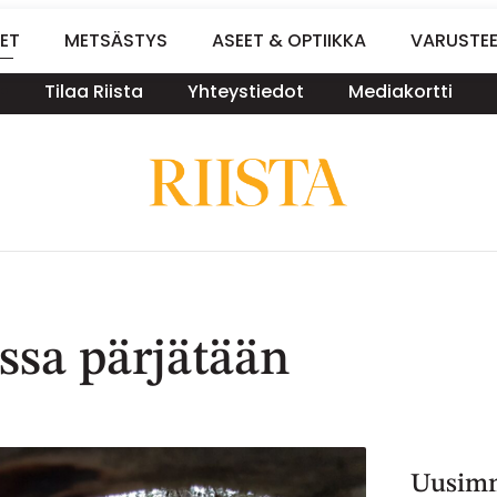
ET
METSÄSTYS
ASEET & OPTIIKKA
VARUSTE
Tilaa Riista
Yhteystiedot
Mediakortti
ssa pärjätään
Uusimm