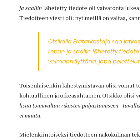
ja saaliin
lähetetty
tiedote
oli vaivatonta luke
Tiedotteen viesti oli: nyt meillä on valtaa, kan
Otsikolla
Erätarkastaja saa jatko
repun ja saaliin
lähetetty
tiedote
voimannäyttönä, jopa pelottelu
Toisenlaisenkin lähestymistavan olisi voinut te
kohtuullinen ja oikeasuhtainen. Otsikko olisi v
lisää toimivaltaa rikosten paljastamiseen –taval
ei muutu.
Mielenkiintoiseksi tiedotteen näkökulman teke