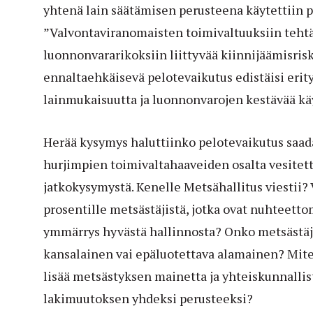
yhtenä lain säätämisen perusteena käytettiin p
”Valvontaviranomaisten toimivaltuuksiin tehtäv
luonnonvararikoksiin liittyvää kiinnijäämisrisk
ennaltaehkäisevä pelotevaikutus edistäisi erit
lainmukaisuutta ja luonnonvarojen kestävää k
Herää kysymys haluttiinko pelotevaikutus saada
hurjimpien toimivaltahaaveiden osalta vesitett
jatkokysymystä. Kenelle Metsähallitus viestii? Vi
prosentille metsästäjistä, jotka ovat nuhteett
ymmärrys hyvästä hallinnosta? Onko metsästäj
kansalainen vai epäluotettava alamainen? Mit
lisää metsästyksen mainetta ja yhteiskunnallis
lakimuutoksen yhdeksi perusteeksi?