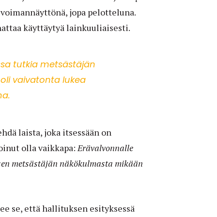
a voimannäyttönä, jopa pelotteluna.
nattaa käyttäytyä lainkuuliaisesti.
ssa tutkia metsästäjän
oli vaivatonta lukea
na.
hdä laista, joka itsessään on
oinut olla vaikkapa:
Erävalvonnalle
lisen metsästäjän näkökulmasta mikään
e se, että hallituksen esityksessä