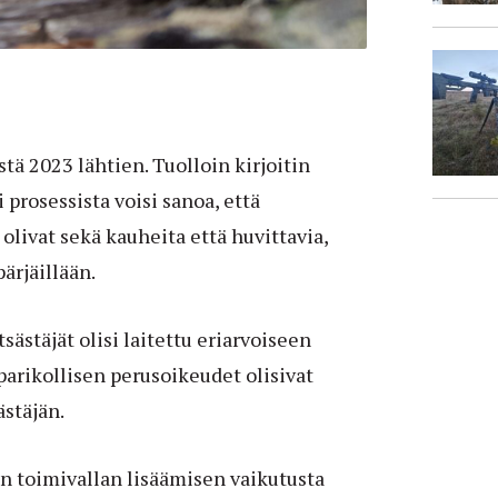
tä 2023 lähtien. Tuolloin kirjoitin
 prosessista voisi sanoa, että
olivat sekä kauheita että huvittavia,
pärjäillään.
sästäjät olisi laitettu eriarvoiseen
arikollisen perusoikeudet olisivat
stäjän.
iin toimivallan lisäämisen vaikutusta