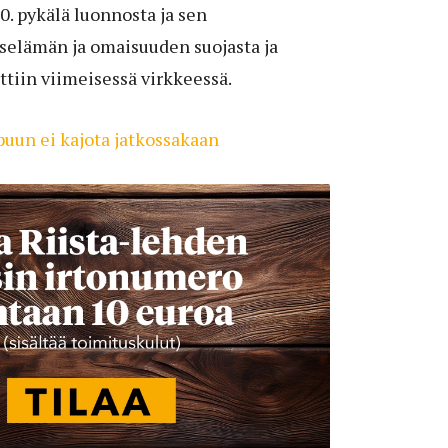
0. pykälä luonnosta ja sen
iselämän ja omaisuuden suojasta ja
tiin viimeisessä virkkeessä.
puun ei kajota jatkossakaan