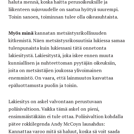
haluta mennä, koska haitta perusoikeuksille ja
liikenteen sujuvuudelle on saatua hyötyä suurempi.
Toisin sanoen, toiminnan tulee olla oikeasuhtaista.
Myös minä
kannatan metsästysrikollisuuden
kitkemistä. Näen metsästysrikosuutisia lukiessa samaa
tulenpunaista kuin lukiessani tätä onnetonta
lakiesitystä. Lakiesitystä, joka iskee ennen muuta
kunniallisen ja nuhteettoman pyytäjän oikeuksiin,
joita on metsästäjien joukossa ylivoimainen
enemmistö. On vaara, että lainmuutos kasvattaa
epäluottamusta puolin ja toisin.
Lakiesitys on askel valvontaan perustuvaan
poliisivaltioon. Vaikka tämä askel on pieni,
ensimmäistäkään ei tule ottaa. Poliisivaltion kohdalla
pätee rokkilegenda Andy McCoyn lausahdus:
Kannattaa varoo mitä sä haluut, koska sä voit saada