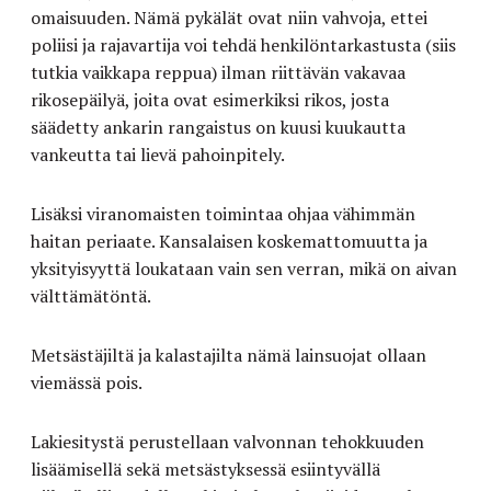
omaisuuden. Nämä pykälät ovat niin vahvoja, ettei
poliisi ja rajavartija voi tehdä henkilöntarkastusta (siis
tutkia vaikkapa reppua) ilman riittävän vakavaa
rikosepäilyä, joita ovat esimerkiksi rikos, josta
säädetty ankarin rangaistus on kuusi kuukautta
vankeutta tai lievä pahoinpitely.
Lisäksi viranomaisten toimintaa ohjaa vähimmän
haitan periaate. Kansalaisen koskemattomuutta ja
yksityisyyttä loukataan vain sen verran, mikä on aivan
välttämätöntä.
Metsästäjiltä ja kalastajilta nämä lainsuojat ollaan
viemässä pois.
Lakiesitystä perustellaan valvonnan tehokkuuden
lisäämisellä sekä metsästyksessä esiintyvällä