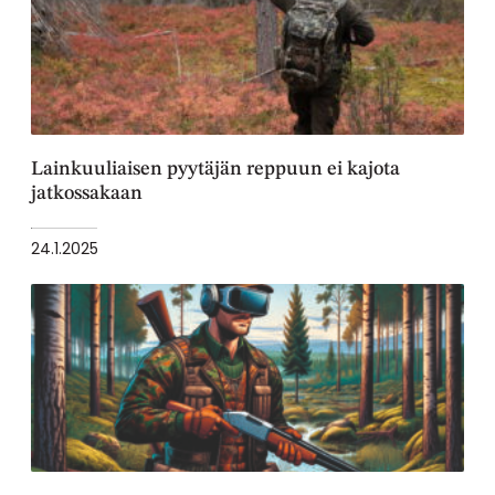
Lainkuuliaisen pyytäjän reppuun ei kajota
jatkossakaan
24.1.2025