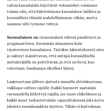
valtaa kansalaisiin käyttävät virkamiehet voisimme
toimia niin, että häiritsisimme kansalaisen laillista ja
kunniallista elämää mahdollisimman vähän, mutta
saamme silti työmme tehtyä.
Suomalainen on
viranomaisen edessä passiivinen ja
pragmaattinen. Enemmän alamainen kuin
täysiverinen kansalainen. Tästäkin lakiesityksestä olen
jo nähnyt mainittavan, että mitäpä kunniallisella
metsästäjällä on peiteltävää, ja että on hyvä, kun
valvotaan. Saadaanpa rikolliset kiinni.
Laajennetaan jälleen ajatusta muualla yhteiskuntaan,
vaikkapa valtion rajoille. Kaikki huumeet saataisiin
varmuudella kitkettyä rajalla, jos Aune eläkeläinen ja
kaikki muut tarkastettaisiin rajanylityksessä joka kerta
jokaista ruumiinaukkoa myöten. Tähän ei kuitenkaan