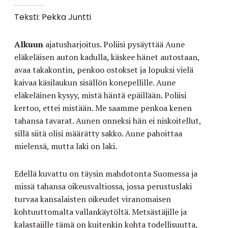
Teksti: Pekka Juntti
Alkuun
ajatusharjoitus. Poliisi pysäyttää Aune
eläkeläisen auton kadulla, käskee hänet autostaan,
avaa takakontin, penkoo ostokset ja lopuksi vielä
kaivaa käsilaukun sisällön konepellille. Aune
eläkeläinen kysyy, mistä häntä epäillään. Poliisi
kertoo, ettei mistään. Me saamme penkoa kenen
tahansa tavarat. Aunen onneksi hän ei niskoitellut,
sillä siitä olisi määrätty sakko. Aune pahoittaa
mielensä, mutta laki on laki.
Edellä kuvattu on täysin mahdotonta Suomessa ja
missä tahansa oikeusvaltiossa, jossa perustuslaki
turvaa kansalaisten oikeudet viranomaisen
kohtuuttomalta vallankäytöltä. Metsästäjille ja
kalastajille tämä on kuitenkin kohta todellisuutta,