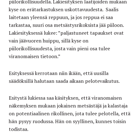
piilorikollisuudella. Lakiesityksen laatijoiden mukaan
kyse on erätarkastuksen uskottavuudesta. Saalis
laitetaan yleensä reppuun, ja jos reppua ei saa
tarkastaa, suuri osa metsästysrikoksista jää piiloon.
Lakiesityksessä lukee: ”paljastuneet tapaukset ovat
vain jäävuoren huippu, sillä kyse on
piilorikollisuudesta, josta vain pieni osa tulee
viranomaisen tietoon.”
Esityksessä kerrotaan niin ikään, että uusilla
säädöksillä halutaan saada aikaan pelotevaikutus.
Esitystä lukiessa saa käsityksen, että viranomaisen
näkemyksen mukaan jokainen metsästäjä ja kalastaja
on potentiaalinen rikollinen, jota tulee pelotella, että
hän pysyy ruodussa. Hän on syyllinen, kunnes toisin
todistaa.