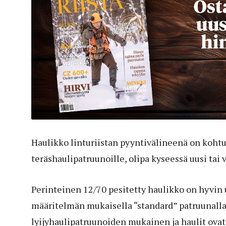
Haulikko linturiistan pyyntivälineenä on koht
teräshaulipatruunoille, olipa kyseessä uusi tai
Perinteinen 12/70 pesitetty haulikko on hyvin 
määritelmän mukaisella “standard” patruunalla,
lyijyhaulipatruunoiden mukainen ja haulit ovat 