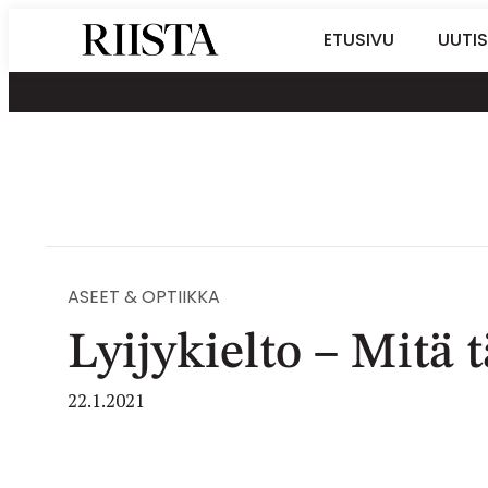
Siirry
Riistalehti.fi
ETUSIVU
UUTIS
suoraan
Metsästyksen
sisältöön
erikoislehti
ASEET & OPTIIKKA
Lyijykielto – Mitä 
22.1.2021