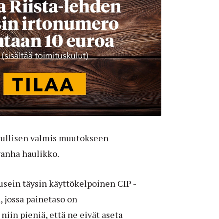
uullisen valmis muutokseen
 vanha haulikko.
usein täysin käyttökelpoinen CIP -
 jossa painetaso on
niin pieniä, että ne eivät aseta