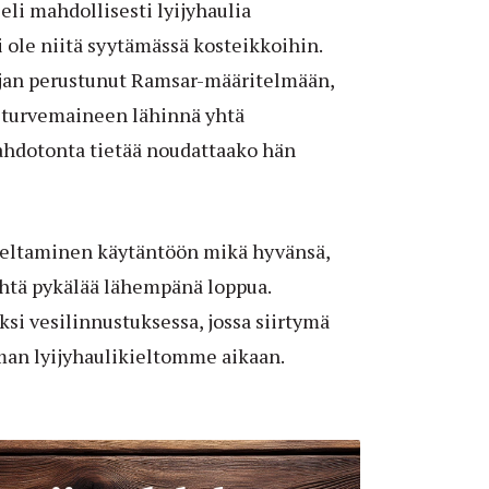
 eli mahdollisesti lyijyhaulia
 ole niitä syytämässä kosteikkoihin.
ajan perustunut Ramsar-määritelmään,
at turvemaineen lähinnä yhtä
ahdotonta tietää noudattaako hän
oveltaminen käytäntöön mikä hyvänsä,
yhtä pykälää lähempänä loppua.
i vesilinnustuksessa, jossa siirtymä
man lyijyhaulikieltomme aikaan.