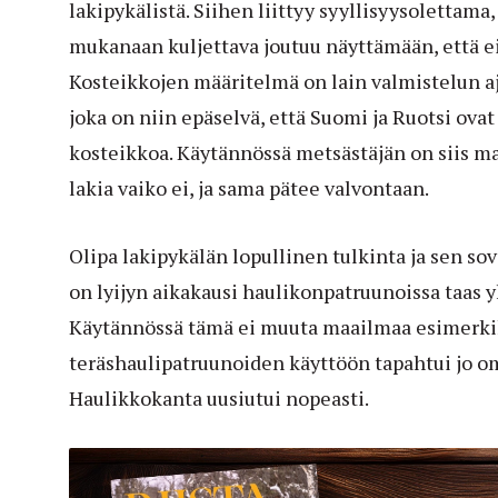
lakipykälistä. Siihen liittyy syyllisyysolettama,
mukanaan kuljettava joutuu näyttämään, että ei
Kosteikkojen määritelmä on lain valmistelun 
joka on niin epäselvä, että Suomi ja Ruotsi ov
kosteikkoa. Käytännössä metsästäjän on siis m
lakia vaiko ei, ja sama pätee valvontaan.
Olipa lakipykälän lopullinen tulkinta ja sen s
on lyijyn aikakausi haulikonpatruunoissa taas 
Käytännössä tämä ei muuta maailmaa esimerkiks
teräshaulipatruunoiden käyttöön tapahtui jo o
Haulikkokanta uusiutui nopeasti.