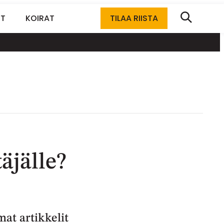
ET
KOIRAT
TILAA RIISTA
äjälle?
at artikkelit