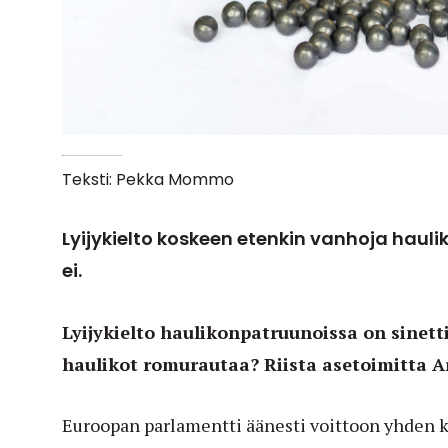
Teksti: Pekka Mommo
Lyijykielto koskeen etenkin vanhoja hauli
ei.
Lyijykielto haulikonpatruunoissa on sinett
haulikot romurautaa? Riista asetoimitta A
Euroopan parlamentti äänesti voittoon yhden 