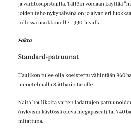
ja vaihtosupistajilla. Tällöin voidaan käyttää 
joiden teho nykypäivänä on jo aivan eri luokka
tullessa markkinoille 1990-luvulla.
Fakta
Standard-patruunat
Haulikon tulee olla koeistettu vähintään 960 ba
menetelmällä 850 barin tasolle.
Näitä haulikoita varten ladattujen patruunoiden
(nykyisin käytössä oleva megapascal) tai 740 ba
mitattuna.