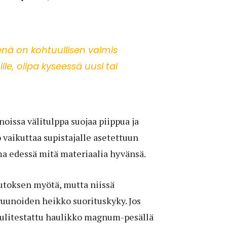
eenä on kohtuullisen valmis
e, olipa kyseessä uusi tai
oissa välitulppa suojaa piippua ja
 vaikuttaa supistajalle asetettuun
rma edessä mitä materiaalia hyvänsä.
utoksen myötä, mutta niissä
ruunoiden heikko suorituskyky. Jos
haulitestattu haulikko magnum-pesällä