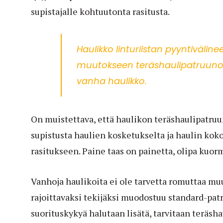
supistajalle kohtuutonta rasitusta.
Haulikko linturiistan pyyntivälin
muutokseen teräshaulipatruunoill
vanha haulikko.
On muistettava, että haulikon teräshaulipatruun
supistusta haulien kosketukselta ja haulin koko
rasitukseen. Paine taas on painetta, olipa kuo
Vanhoja haulikoita ei ole tarvetta romuttaa mu
rajoittavaksi tekijäksi muodostuu standard-pat
suorituskykyä halutaan lisätä, tarvitaan teräs