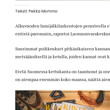
Teksti: Pekka Mommo
Alkuvuoden lumijälkilaskentojen perusteella et
entistä paremmin, raportoi Luonnonvarakeskus
Suurimmat poikkeukset pitkäaikaiseen kannank
metsäjäniksellä ja ketulla, joiden kannat ovat
Etelä-Suomessa kettukanta on taantunut ja orav
on aiempaa enemmän koko maassa, näätiä ai