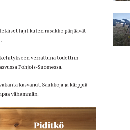
eläiset lajit kuten rusakko pärjäävät
.
ehitykseen verrattuna todettiin
 kasvussa Pohjois-Suomessa.
akanta kasvanut. Saukkoja ja kärppiä
empaa vähemmän.