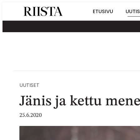
Siirry
Riistalehti.fi
ETUSIVU
UUTIS
suoraan
Metsästyksen
sisältöön
erikoislehti
UUTISET
Jänis ja kettu mene
25.6.2020