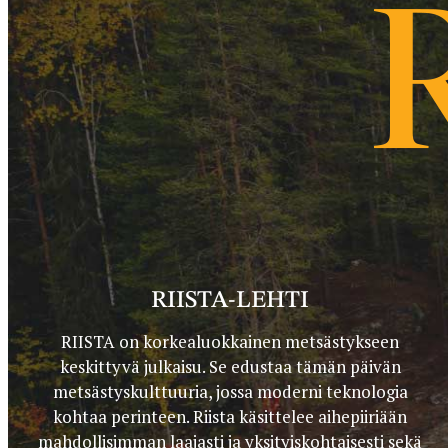
RIISTA-LEHTI
RIISTA on korkealuokkainen metsästykseen
keskittyvä julkaisu. Se edustaa tämän päivän
metsästyskulttuuria, jossa moderni teknologia
kohtaa perinteen. Riista käsittelee aihepiiriään
mahdollisimman laajasti ja yksityiskohtaisesti sekä