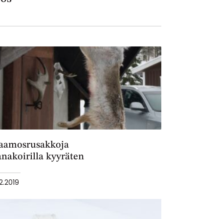
aamosrusakkoja
anakoirilla kyyräten
12.2019