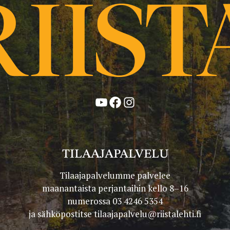
YouTube
Facebook
Instagram
TILAAJAPALVELU
Tilaajapalvelumme palvelee
maanantaista perjantaihin kello 8–16
numerossa 03 4246 5354
ja sähköpostitse
tilaajapalvelu@riistalehti.fi