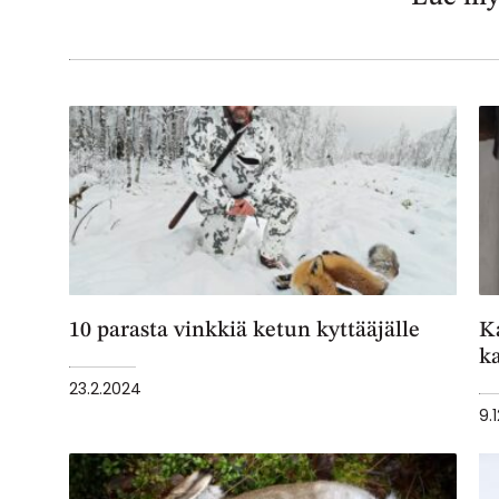
10 parasta vinkkiä ketun kyttääjälle
K
k
23.2.2024
9.