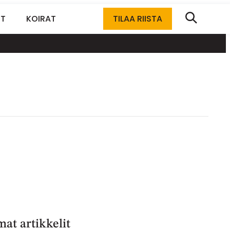
ET
KOIRAT
TILAA RIISTA
at artikkelit