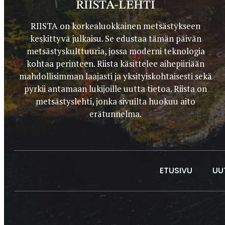
RIISTA-LEHTI
RIISTA on korkealuokkainen metsästykseen
keskittyvä julkaisu. Se edustaa tämän päivän
metsästyskulttuuria, jossa moderni teknologia
kohtaa perinteen. Riista käsittelee aihepiiriään
mahdollisimman laajasti ja yksityiskohtaisesti sekä
pyrkii antamaan lukijoille uutta tietoa. Riista on
metsästyslehti, jonka sivuilta huokuu aito
erätunnelma.
ETUSIVU
UU