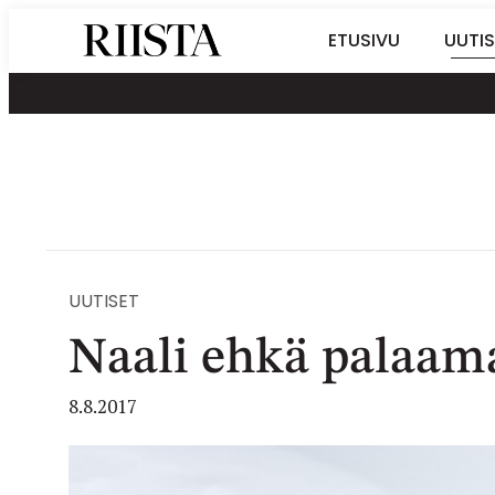
Siirry
Riistalehti.fi
ETUSIVU
UUTIS
suoraan
Metsästyksen
sisältöön
erikoislehti
UUTISET
Naali ehkä palaama
8.8.2017