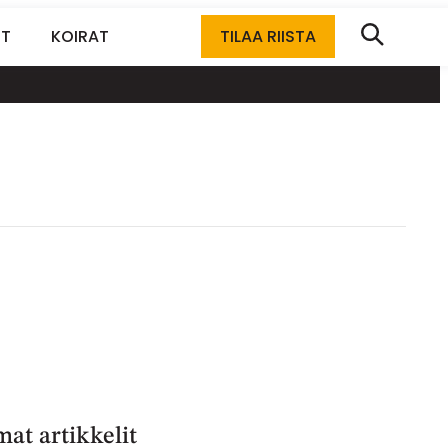
ET
KOIRAT
TILAA RIISTA
at artikkelit