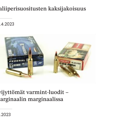
liiperisuositusten kaksijakoisuus
.4.2023
yijyttömät varmint-luodit –
arginaalin marginaalissa
.1.2023