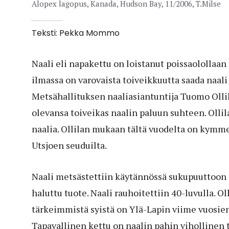
Alopex lagopus, Kanada, Hudson Bay, 11/2006, T.Milse
Teksti: Pekka Mommo
Naali eli napakettu on loistanut poissaololla
ilmassa on varovaista toiveikkuutta saada naal
Metsähallituksen naaliasiantuntija Tuomo Olli
olevansa toiveikas naalin paluun suhteen. Olli
naalia. Ollilan mukaan tältä vuodelta on kymm
Utsjoen seuduilta.
Naali metsästettiin käytännössä sukupuuttoon 1
haluttu tuote. Naali rauhoitettiin 40-luvulla. O
tärkeimmistä syistä on Ylä-Lapin viime vuosie
Tapavallinen kettu on naalin pahin vihollinen t