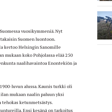
an Suomessa vuosikymmeniä. Nyt
i takaisin Suomen luontoon.
la kertoo Helsingin Sanomille
lan mukaan koko Pohjolassa elää 250
enkunta naalihavaintoa Enontekiön ja
900-luvun alussa. Kaunis turkki oli
llilan mukaan naalin paluun yksi
n tehokas ketunmetsästys.
untureilla. Ensi kesänä on tarkoitus