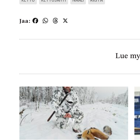
KETTU
KETTUJAHTI
NAALI
RIISTA
Jaa:
Facebook
WhatsApp
Threads
X
Lue my