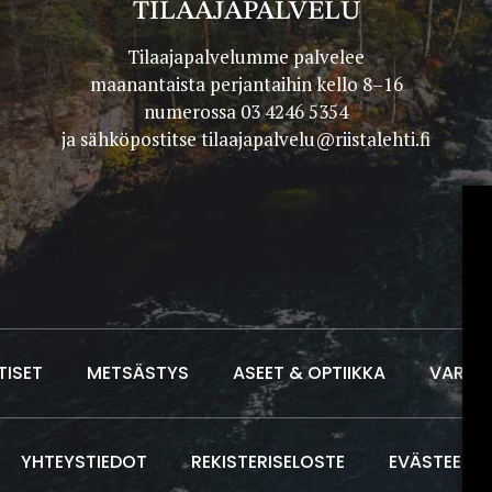
TILAAJAPALVELU
Tilaajapalvelumme palvelee
maanantaista perjantaihin kello 8–16
numerossa 03 4246 5354
ja sähköpostitse
tilaajapalvelu@riistalehti.fi
TISET
METSÄSTYS
ASEET & OPTIIKKA
VARUS
YHTEYSTIEDOT
REKISTERISELOSTE
EVÄSTEET