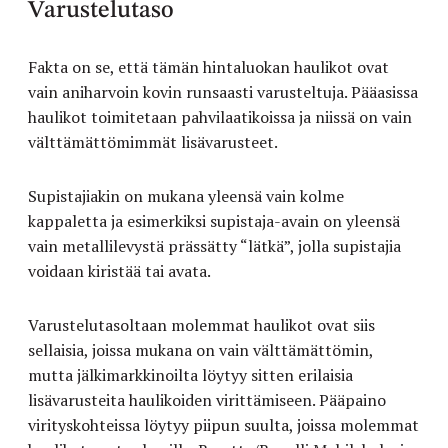
Varustelutaso
Fakta on se, että tämän hintaluokan haulikot ovat
vain aniharvoin kovin runsaasti varusteltuja. Pääasissa
haulikot toimitetaan pahvilaatikoissa ja niissä on vain
välttämättömimmät lisävarusteet.
Supistajiakin on mukana yleensä vain kolme
kappaletta ja esimerkiksi supistaja-avain on yleensä
vain metallilevystä prässätty “lätkä”, jolla supistajia
voidaan kiristää tai avata.
Varustelutasoltaan molemmat haulikot ovat siis
sellaisia, joissa mukana on vain välttämättömin,
mutta jälkimarkkinoilta löytyy sitten erilaisia
lisävarusteita haulikoiden virittämiseen. Pääpaino
virityskohteissa löytyy piipun suulta, joissa molemmat