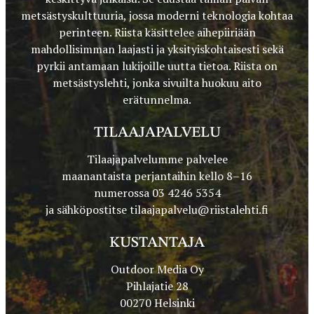
metsästyskulttuuria, jossa moderni teknologia kohtaa
perinteen. Riista käsittelee aihepiiriään
mahdollisimman laajasti ja yksityiskohtaisesti sekä
pyrkii antamaan lukijoille uutta tietoa. Riista on
metsästyslehti, jonka sivuilta huokuu aito
erätunnelma.
TILAAJAPALVELU
Tilaajapalvelumme palvelee
maanantaista perjantaihin kello 8–16
numerossa 03 4246 5354
ja sähköpostitse
tilaajapalvelu@riistalehti.fi
KUSTANTAJA
Outdoor Media Oy
Pihlajatie 28
00270 Helsinki