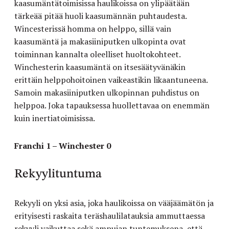
kaasumäntätoimisissa haulikoissa on ylipäätään
tärkeää pitää huoli kaasumännän puhtaudesta.
Wincesterissä homma on helppo, sillä vain
kaasumäntä ja makasiiniputken ulkopinta ovat
toiminnan kannalta oleelliset huoltokohteet.
Winchesterin kaasumäntä on itsesäätyvänäkin
erittäin helppohoitoinen vaikeastikin likaantuneena.
Samoin makasiiniputken ulkopinnan puhdistus on
helppoa. Joka tapauksessa huollettavaa on enemmän
kuin inertiatoimisissa.
Franchi 1 – Winchester 0
Rekyylituntuma
Rekyyli on yksi asia, joka haulikoissa on vääjäämätön ja
erityisesti raskaita teräshaulilatauksia ammuttaessa
rekyyli vaikuttaa sekä ampujan tuntemuksena, että