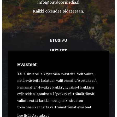
info@outdoormedia.fi
Kaikki oikeudet pidätetään.
ETUSIVU
UUTISET
METSÄSTYS
Evästeet
ASEET & OPTIIKKA
Tällä sivustolla käytetään evästeitä. Voit valita,
mitä evästeitä ladataan valitsemalla "Asetukset".
VARUSTEET
Painamalla "Hyväksy kaikki", hyväksyt kaikkien
KOIRAT
evästeiden latauksen. Hyväksy välttämättömät -
valinta estää kaikki muut, paitsi sivuston
toiminnan kannalta välttämättömät evästeet.
YHTEYSTIEDOT
Lue lisää
Asetukset