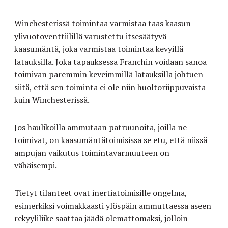
Winchesterissä toimintaa varmistaa taas kaasun
ylivuotoventtiilillä varustettu itsesäätyvä
kaasumäntä, joka varmistaa toimintaa kevyillä
latauksilla. Joka tapauksessa Franchin voidaan sanoa
toimivan paremmin keveimmillä latauksilla johtuen
siitä, että sen toiminta ei ole niin huoltoriippuvaista
kuin Winchesterissä.
Jos haulikoilla ammutaan patruunoita, joilla ne
toimivat, on kaasumäntätoimisissa se etu, että niissä
ampujan vaikutus toimintavarmuuteen on
vähäisempi.
Tietyt tilanteet ovat inertiatoimisille ongelma,
esimerkiksi voimakkaasti ylöspäin ammuttaessa aseen
rekyyliliike saattaa jäädä olemattomaksi, jolloin