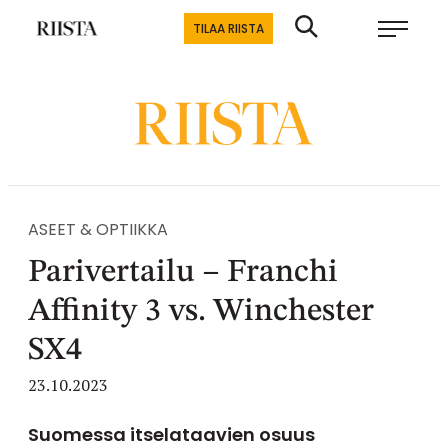
Siirry
Riistalehti.fi
TILAA RIISTA
suoraan
Metsästyksen
sisältöön
erikoislehti
ASEET & OPTIIKKA
Parivertailu – Franchi
Affinity 3 vs. Winchester
SX4
23.10.2023
Suomessa itselataavien osuus