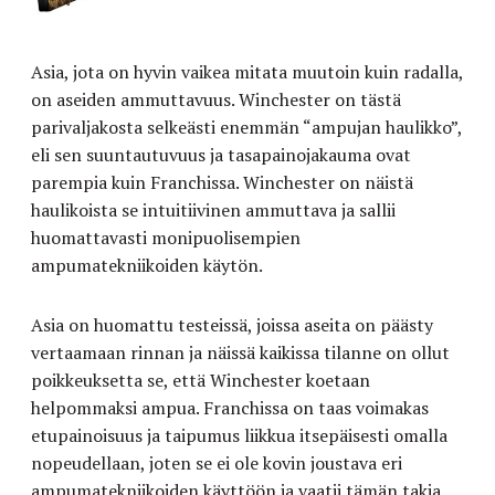
Asia, jota on hyvin vaikea mitata muutoin kuin radalla,
on aseiden ammuttavuus. Winchester on tästä
parivaljakosta selkeästi enemmän “ampujan haulikko”,
eli sen suuntautuvuus ja tasapainojakauma ovat
parempia kuin Franchissa. Winchester on näistä
haulikoista se intuitiivinen ammuttava ja sallii
huomattavasti monipuolisempien
ampumatekniikoiden käytön.
Asia on huomattu testeissä, joissa aseita on päästy
vertaamaan rinnan ja näissä kaikissa tilanne on ollut
poikkeuksetta se, että Winchester koetaan
helpommaksi ampua. Franchissa on taas voimakas
etupainoisuus ja taipumus liikkua itsepäisesti omalla
nopeudellaan, joten se ei ole kovin joustava eri
ampumatekniikoiden käyttöön ja vaatii tämän takia