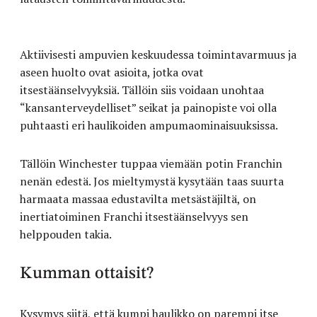
Aktiivisesti ampuvien keskuudessa toimintavarmuus ja
aseen huolto ovat asioita, jotka ovat
itsestäänselvyyksiä. Tällöin siis voidaan unohtaa
“kansanterveydelliset” seikat ja painopiste voi olla
puhtaasti eri haulikoiden ampumaominaisuuksissa.
Tällöin Winchester tuppaa viemään potin Franchin
nenän edestä. Jos mieltymystä kysytään taas suurta
harmaata massaa edustavilta metsästäjiltä, on
inertiatoiminen Franchi itsestäänselvyys sen
helppouden takia.
Kumman ottaisit?
Kysymys siitä, että kumpi haulikko on parempi itse