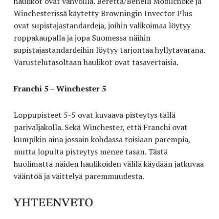
haulikot ovat vahvoilla. Beretta/Benelli Mobilchoke ja
Winchesterissä käytetty Browningin Invector Plus
ovat supistajastandardeja, joihin valikoimaa löytyy
roppakaupalla ja jopa Suomessa näihin
supistajastandardeihin löytyy tarjontaa hyllytavarana.
Varustelutasoltaan haulikot ovat tasavertaisia.
Franchi 5 – Winchester 5
Loppupisteet 5-5 ovat kuvaava pisteytys tällä
parivaljakolla. Sekä Winchester, että Franchi ovat
kumpikin aina jossain kohdassa toisiaan parempia,
mutta lopulta pisteytys menee tasan. Tästä
huolimatta näiden haulikoiden välilä käydään jatkuvaa
vääntöä ja väittelyä paremmuudesta.
YHTEENVETO