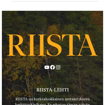
YouTube
Facebook
Instagram
RIISTA-LEHTI
RIISTA on korkealuokkainen metsästykseen
keskittyvä julkaisu. Se edustaa tämän päivän