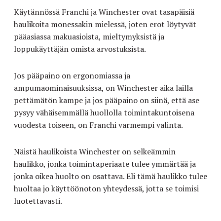
Käytännössä Franchi ja Winchester ovat tasapäisiä
haulikoita monessakin mielessä, joten erot löytyvät
pääasiassa makuasioista, mieltymyksistä ja
loppukäyttäjän omista arvostuksista.
Jos pääpaino on ergonomiassa ja
ampumaominaisuuksissa, on Winchester aika lailla
pettämätön kampe ja jos pääpaino on siinä, että ase
pysyy vähäisemmällä huollolla toimintakuntoisena
vuodesta toiseen, on Franchi varmempi valinta.
Näistä haulikoista Winchester on selkeämmin
haulikko, jonka toimintaperiaate tulee ymmärtää ja
jonka oikea huolto on osattava. Eli tämä haulikko tulee
huoltaa jo käyttöönoton yhteydessä, jotta se toimisi
luotettavasti.