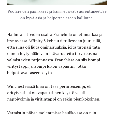
Puolareiden painikkeet ja kammet ovat suurentuneet. Se
on hyvä asia ja helpottaa aseen hallintaa.
Hallintalaitteiden osalta Franchilla on etumatkaa ja
itse asiassa Affinity 3 kohautti tullessaan juuri sillä,
että siinä oli liuta ominaisuuksia, joita tuppasi tätä
ennen löytymään vain lisävarusteita tarvikeosina
valmistavien tarjonnasta. Franchissa on siis isompi
viritystappi ja isompi lukon vapautin, jotka
helpottavat aseen käyttöä.
Winchesterissä linja on taas perinteisempi, eli
erityisesti lukon vapauttimen käyttö vaatii
näppivoimia ja viritintappi on sekin pienikokoinen.
Varmistin näissä molemmissa haulikoissa on niin