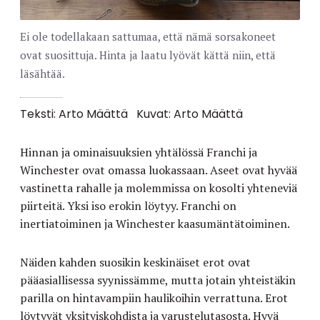
Ei ole todellakaan sattumaa, että nämä sorsakoneet
ovat suosittuja. Hinta ja laatu lyövät kättä niin, että
läsähtää.
Teksti: Arto Määttä
Kuvat: Arto Määttä
Hinnan ja ominaisuuksien yhtälössä Franchi ja
Winchester ovat omassa luokassaan. Aseet ovat hyvää
vastinetta rahalle ja molemmissa on kosolti yhteneviä
piirteitä. Yksi iso erokin löytyy. Franchi on
inertiatoiminen ja Winchester kaasumäntätoiminen.
Näiden kahden suosikin keskinäiset erot ovat
pääasiallisessa syynissämme, mutta jotain yhteistäkin
parilla on hintavampiin haulikoihin verrattuna. Erot
löytyvät yksityiskohdista ja varustelutasosta. Hyvä