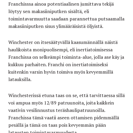
Franchisssa ainoa potentiaalinen jumittava tekijä
löytyy sen makasiiniputken sisältä, eli
toimintavarmuutta saadaan parannettua putsaamalla
makasiiniputken sisus ylimääräisistä öljyistä.
Winchester on itsesäätyvällä kaasumännällä näistä
haulikoista monipuolisempi, eli inertiatoimisessa
Franchissa on selkeämpi toiminta-alue, jolla ase käy ja
kukkuu parhaiten. Franchi on inertiatoimiseksi
kuitenkin varsin hyvin toimiva myös kevyemmillä
latauksilla.
Winchesterissä etuna taas on se, että tarvittaessa sillä
voi ampua myös 12/89 patruunoita, joita kaikkein
vaativin vesilinnustus teräshaulipatruunoilla.
Franchissa tämä vaatii aseen ottamisen pidemmällä
pesällä ja tämä on taas pois kevyemmän pään
latausten toimintavarmuudesta.