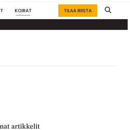
ET
KOIRAT
TILAA RIISTA
at artikkelit