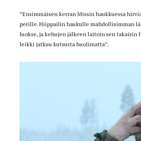
”Ensimmäisen kerran Missin haukkuessa hirviä
perille. Hiippailin haukulle mahdollisimman lähe
luokse, ja kehujen jälkeen laitoin sen takaisin
leikki jatkuu kutsusta huolimatta”.