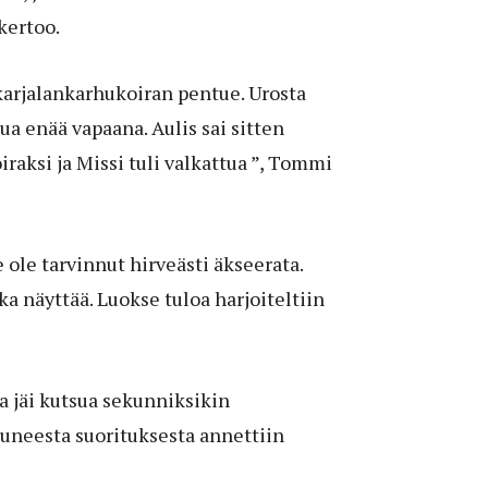
kertoo.
 karjalankarhukoiran pentue. Urosta
ua enää vapaana. Aulis sai sitten
aksi ja Missi tuli valkattua ”, Tommi
e ole tarvinnut hirveästi äkseerata.
ka näyttää. Luokse tuloa harjoiteltiin
ra jäi kutsua sekunniksikin
tuneesta suorituksesta annettiin