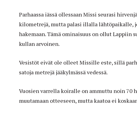
Parhaassa iässä ollessaan Missi seurasi hirven
kilometrejä, mutta palasi illalla lähtöpaikalle, 
hakemaan. Tämä ominaisuus on ollut Lappiin su
kullan arvoinen.
Vesistöt eivät ole olleet Missille este, sillä p
satoja metrejä jääkylmässä vedessä.
Vuosien varrella koiralle on ammuttu noin 70 
muutamaan otteeseen, mutta kaatoa ei koskaan