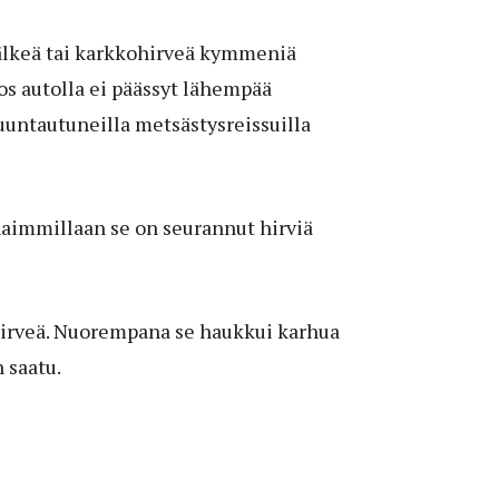
jälkeä tai karkkohirveä kymmeniä
jos autolla ei päässyt lähempää
untautuneilla metsästysreissuilla
arhaimmillaan se on seurannut hirviä
hirveä. Nuorempana se haukkui karhua
 saatu.