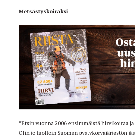
Metsästyskoiraksi
”Etsin vuonna 2006 ensimmäistä hirvikoiraa ja r
Olin jo tuolloin Suomen pystykorvajärjestön jä