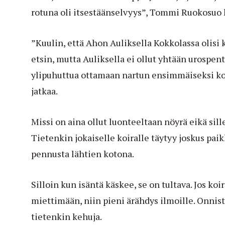
rotuna oli itsestäänselvyys”, Tommi Ruokosuo 
”Kuulin, että Ahon Auliksella Kokkolassa olisi
etsin, mutta Auliksella ei ollut yhtään urospent
ylipuhuttua ottamaan nartun ensimmäiseksi koir
jatkaa.
Missi on aina ollut luonteeltaan nöyrä eikä sill
Tietenkin jokaiselle koiralle täytyy joskus paik
pennusta lähtien kotona.
Silloin kun isäntä käskee, se on tultava. Jos koi
miettimään, niin pieni ärähdys ilmoille. Onnis
tietenkin kehuja.