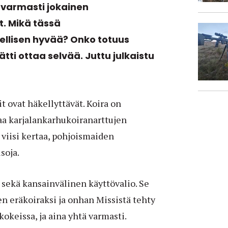
 varmasti jokainen
t. Mikä tässä
ellisen hyvää? Onko totuus
tti ottaa selvää. Juttu julkaistu
 ovat häkellyttävät. Koira on
aa karjalankarhukoiranarttujen
iisi kertaa, pohjoismaiden
soja.
 sekä kansainvälinen käyttövalio. Se
en eräkoiraksi ja onhan Missistä tehty
kokeissa, ja aina yhtä varmasti.