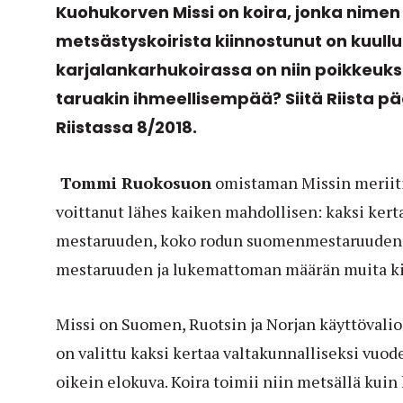
Kuohukorven Missi on koira, jonka nimen
metsästyskoirista kiinnostunut on kuullu
karjalankarhukoirassa on niin poikkeuks
taruakin ihmeellisempää? Siitä Riista pää
Riistassa 8/2018.
Tommi Ruokosuon
omistaman Missin meriitit
voittanut lähes kaiken mahdollisen: kaksi kert
mestaruuden, koko rodun suomenmestaruuden v
mestaruuden ja lukemattoman määrän muita ki
Missi on Suomen, Ruotsin ja Norjan käyttövalio
on valittu kaksi kertaa valtakunnalliseksi vuod
oikein elokuva. Koira toimii niin metsällä kuin 