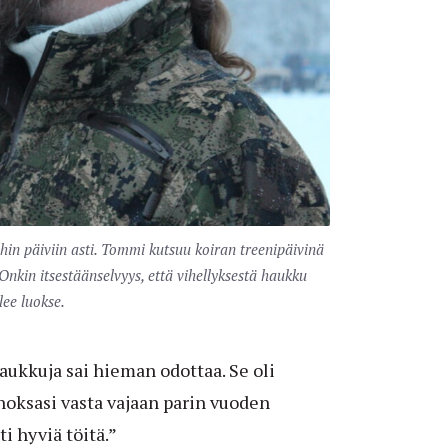
ihin päiviin asti. Tommi kutsuu koiran treenipäivinä
Onkin itsestäänselvyys, että vihellyksestä haukku
lee luokse.
aukkuja sai hieman odottaa. Se oli
 hoksasi vasta vajaan parin vuoden
ti hyviä töitä.”