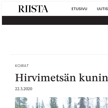
Siirry
Riistalehti.fi
ETUSIVU
UUTIS
suoraan
Metsästyksen
sisältöön
erikoislehti
KOIRAT
Hirvimetsän kunin
22.3.2020