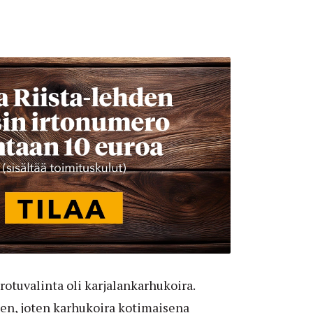
otuvalinta oli karjalankarhukoira.
sen, joten karhukoira kotimaisena